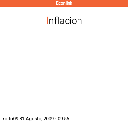
Econlink
Pasar
al
Inflacion
contenido
principal
rodri09
31 Agosto, 2009 - 09:56