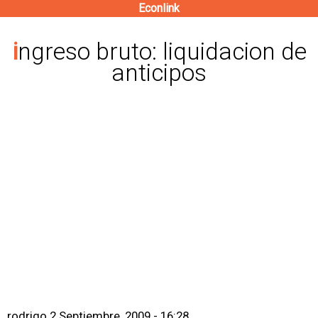
Econlink
Pasar
al
ingreso bruto: liquidacion de
contenido
anticipos
principal
rodrigo
2 Septiembre, 2009 - 16:28