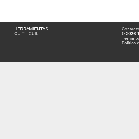
HERRAMIENTAS
Contact
CUIT
-
CUIL
© 2026 T
Término
Política 