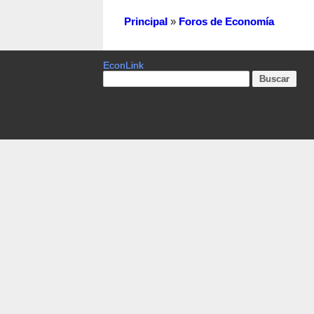
Principal
»
Foros de Economía
EconLink