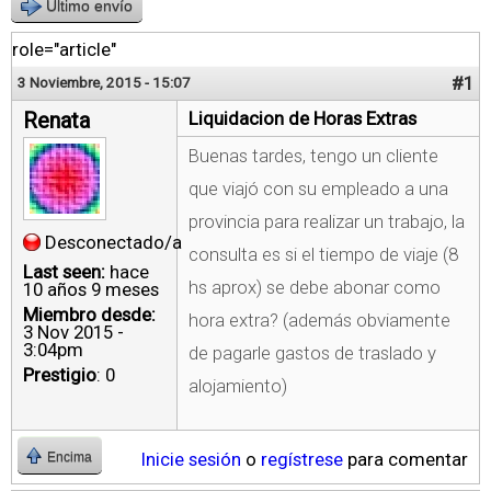
Último envío
role="article"
#1
3 Noviembre, 2015 - 15:07
Renata
Liquidacion de Horas Extras
Buenas tardes, tengo un cliente
que viajó con su empleado a una
provincia para realizar un trabajo, la
Desconectado/a
consulta es si el tiempo de viaje (8
Last seen:
hace
hs aprox) se debe abonar como
10 años 9 meses
Miembro desde:
hora extra? (además obviamente
3 Nov 2015 -
3:04pm
de pagarle gastos de traslado y
Prestigio
: 0
alojamiento)
Inicie sesión
o
regístrese
para comentar
Encima