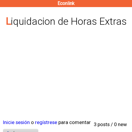
Econlink
Pasar
al
Liquidacion de Horas Extras
contenido
principal
Inicie sesión
o
regístrese
para comentar
3 posts / 0 new