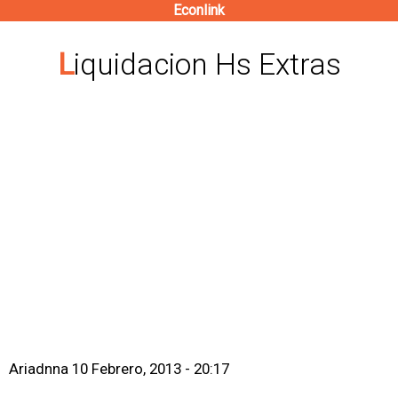
Econlink
Pasar
al
Liquidacion Hs Extras
contenido
principal
Ariadnna
10 Febrero, 2013 - 20:17