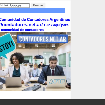
Comunidad de Contadores Argentinos
//contadores.net.ar/
Click aquí para
la comunidad de contadores
o