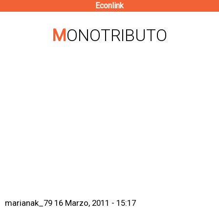
Econlink
Pasar
al
MONOTRIBUTO
contenido
principal
marianak_79
16 Marzo, 2011 - 15:17