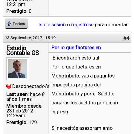
12:21pm
Prestigio
: 0
Inicie sesión
o
regístrese
para comentar
Encima
#4
13 Septiembre, 2017 - 15:19
Estudio
Por lo que factures en
Contable GS
Encontraron esto útil
Por lo que factures en
Monotributo, vas a pagar los
impuestos propios del
Desconectado/a
Monotributo y por el Sueldo,
Last seen:
hace 8
años 1 mes
pagarás los sueldos por dicho
Miembro desde:
23 Feb 2012 -
ingreso.
12:28am
Prestigio
: 179
Si necesitás asesoramiento