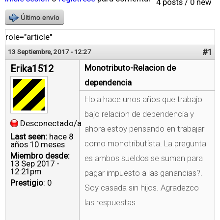
4 posts / 0 new
Último envío
role="article"
#1
13 Septiembre, 2017 - 12:27
Erika1512
Monotributo-Relacion de
dependencia
Hola hace unos años que trabajo
bajo relacion de dependencia y
Desconectado/a
ahora estoy pensando en trabajar
Last seen:
hace 8
como monotributista. La pregunta
años 10 meses
Miembro desde:
es ambos sueldos se suman para
13 Sep 2017 -
12:21pm
pagar impuesto a las ganancias?.
Prestigio
: 0
Soy casada sin hijos. Agradezco
las respuestas.