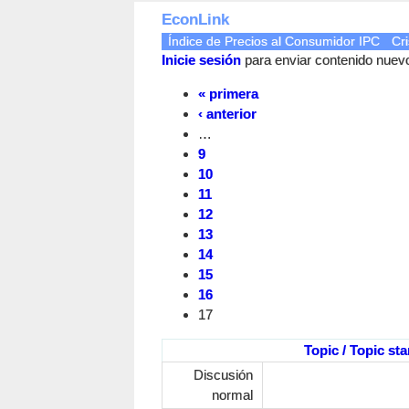
EconLink
Índice de Precios al Consumidor IPC
Cri
Inicie sesión
para enviar contenido nuevo 
« primera
‹ anterior
…
9
10
11
12
13
14
15
16
17
Topic / Topic sta
Discusión
normal