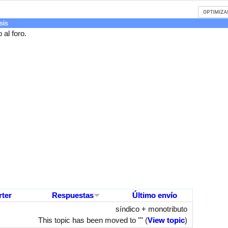
sis
al foro.
rter
Respuestas
Último envío
síndico + monotributo
This topic has been moved to "" (
View topic
)