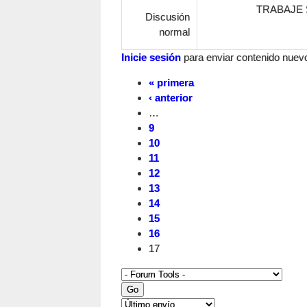
TRABAJE 
Discusión
normal
Inicie sesión
para enviar contenido nuevo 
« primera
‹ anterior
…
9
10
11
12
13
14
15
16
17