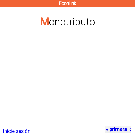
Econlink
Pasar
al
Monotributo
contenido
principal
« primera
‹
P
Inicie sesión