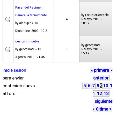
Pasar del Regimen
by
EstudioContable
General a Monotributo
4
5 Mayo, 2015 -
by
aledupin
» 16
18:09
Diciembre, 2009 - 10:21
cesión inmueble
by
georginaM
by
georginaM
» 18
0
5 Mayo, 2015 -
15:19
Agosto, 2010 - 21:35
Inicie sesión
« primera
‹
P
para enviar
anterior
…
á
contenido nuevo
5
6
7
8
9
10
1
g
al foro.
1
12
13
…
i
siguiente
n
›
última »
a