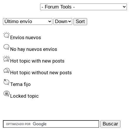
s
O
S
r
o
Envíos nuevos
d
r
e
t
No hay nuevos envíos
r
Hot topic with new posts
b
Hot topic without new posts
y
Tema fijo
Locked topic