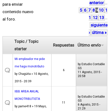
anterior
…
á
para enviar
5
6
7
8
9
10
1
g
contenido nuevo
1
12
13
…
i
al foro.
siguiente
n
›
última »
a
s
Topic / Topic
Respuestas
Último envío
starter
Mi empleador me pide
by
Estudio Contable
me haga monotributo
GS
6
11 Agosto, 2015 -
by
Chagüita
» 10 Agosto,
20:58
2015 - 20:39
IIBB ARBA ANUAL
by
Estudio Contable
MONOTRIBUTISTA
GS
11
6 Agosto, 2015 -
by
pame418
» 19 Mayo,
21:29