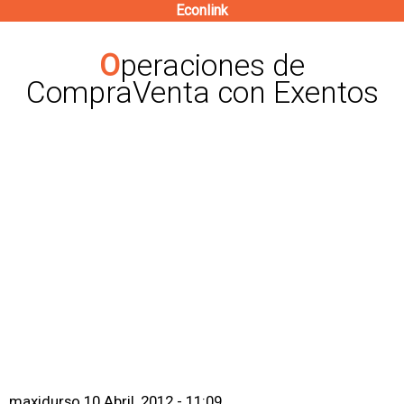
Econlink
Pasar
al
Operaciones de
contenido
CompraVenta con Exentos
principal
maxidurso
10 Abril, 2012 - 11:09