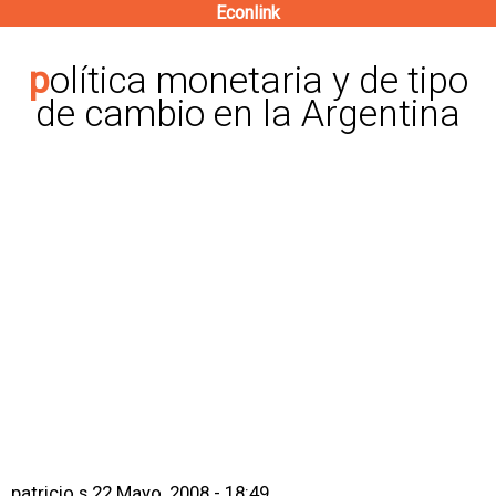
Econlink
Pasar
al
política monetaria y de tipo
contenido
de cambio en la Argentina
principal
patricio s
22 Mayo, 2008 - 18:49