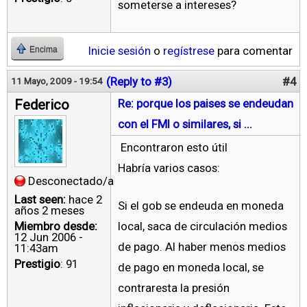
someterse a intereses?
Inicie sesión
o
regístrese
para comentar
Encima
(Reply to #3)
#4
11 Mayo, 2009 - 19:54
Federico
Re: porque los paises se endeudan
con el FMI o similares, si ...
Encontraron esto útil
Habría varios casos:
Desconectado/a
Last seen:
hace 2
Si el gob se endeuda en moneda
años 2 meses
Miembro desde:
local, saca de circulación medios
12 Jun 2006 -
de pago. Al haber menos medios
11:43am
Prestigio
: 91
de pago en moneda local, se
contraresta la presión