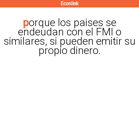
Econlink
Pasar
al
porque los paises se
contenido
endeudan con el FMI o
principal
similares, si pueden emitir su
propio dinero.