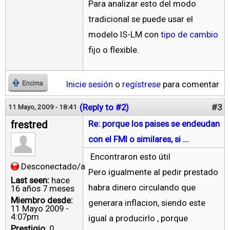
Para analizar esto del modo
tradicional se puede usar el
modelo IS-LM con
tipo de cambio
fijo o flexible.
Inicie sesión
o
regístrese
para comentar
Encima
(Reply to #2)
#3
11 Mayo, 2009 - 18:41
frestred
Re: porque los paises se endeudan
con el FMI o similares, si ...
Encontraron esto útil
Desconectado/a
Pero igualmente al pedir prestado
Last seen:
hace
habra dinero circulando que
16 años 7 meses
Miembro desde:
generara inflacion, siendo este
11 Mayo 2009 -
4:07pm
igual a producirlo , porque
Prestigio
: 0