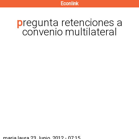
Econlink
Pasar
al
pregunta retenciones a
contenido
convenio multilateral
principal
maria laura
23 Junio, 2012 - 07:15