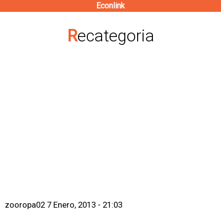
Econlink
Pasar
al
Recategoria
contenido
principal
zooropa02
7 Enero, 2013 - 21:03