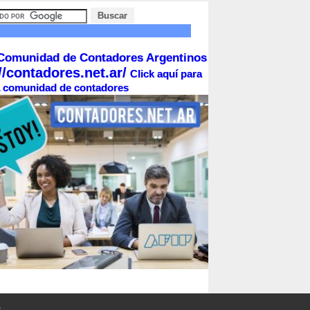
Comunidad de Contadores Argentinos
//contadores.net.ar/
Click aquí para
la comunidad de contadores
o