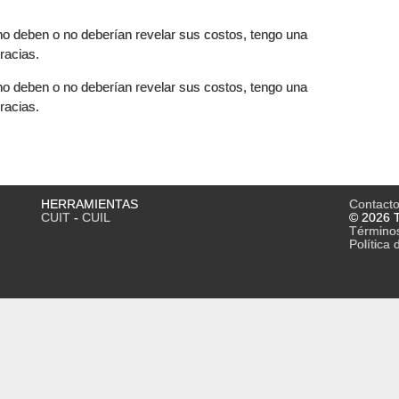
o deben o no deberían revelar sus costos, tengo una
racias.
o deben o no deberían revelar sus costos, tengo una
racias.
HERRAMIENTAS
Contact
CUIT
-
CUIL
© 2026 T
Término
Política 