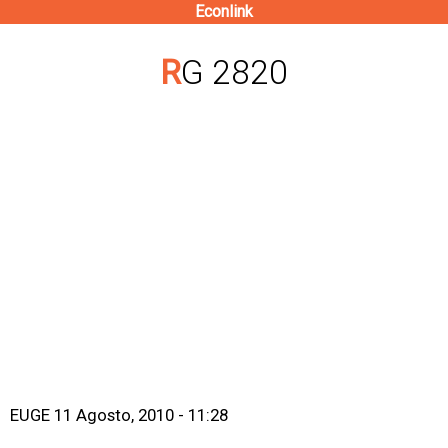
Econlink
Pasar
al
RG 2820
contenido
principal
EUGE
11 Agosto, 2010 - 11:28