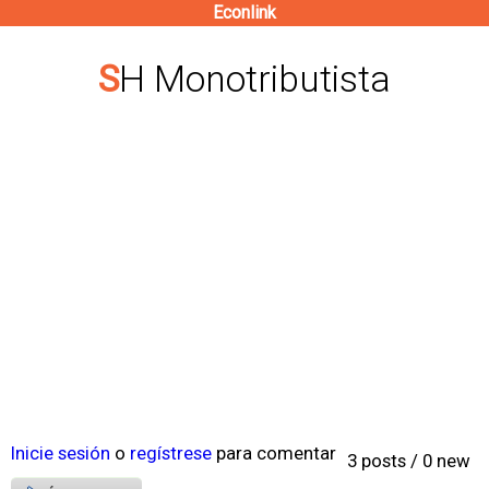
Econlink
Pasar
al
SH Monotributista
contenido
principal
Inicie sesión
o
regístrese
para comentar
3 posts / 0 new