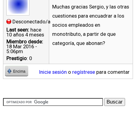
Muchas gracias Sergio, y las otras
cuestiones para encuadrar a los
Desconectado/a
socios empleados en
Last seen:
hace
monotributo, a partir de que
10 años 4 meses
Miembro desde:
categoría, que abonan?
18 Mar 2016 -
5:06pm
Prestigio
: 0
Inicie sesión
o
regístrese
para comentar
Encima