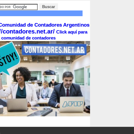
Comunidad de Contadores Argentinos
//contadores.net.ar/
Click aquí para
la comunidad de contadores
o