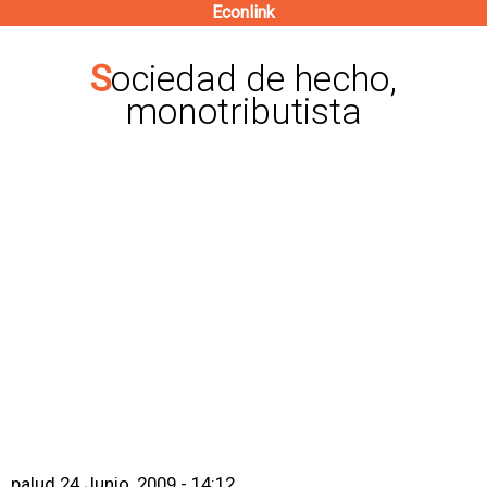
Econlink
Pasar
al
Sociedad de hecho,
contenido
monotributista
principal
palud
24 Junio, 2009 - 14:12