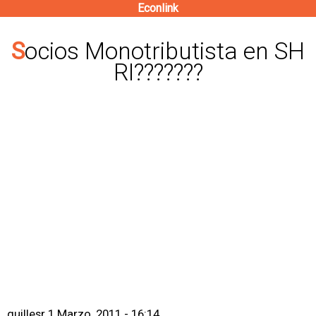
Econlink
Pasar
al
Socios Monotributista en SH
contenido
RI???????
principal
guillesr
1 Marzo, 2011 - 16:14