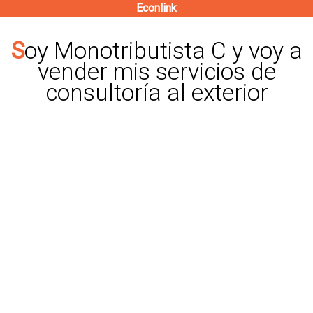
Econlink
Pasar
al
Soy Monotributista C y voy a
contenido
vender mis servicios de
principal
consultoría al exterior