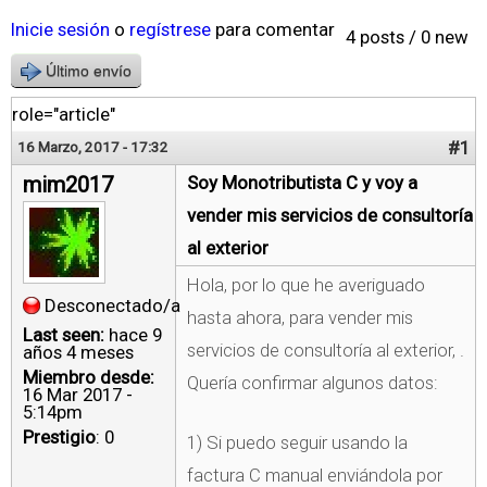
Inicie sesión
o
regístrese
para comentar
4 posts / 0 new
Último envío
role="article"
#1
16 Marzo, 2017 - 17:32
mim2017
Soy Monotributista C y voy a
vender mis servicios de consultoría
al exterior
Hola, por lo que he averiguado
Desconectado/a
hasta ahora, para vender mis
Last seen:
hace 9
servicios de consultoría al exterior, .
años 4 meses
Miembro desde:
Quería confirmar algunos datos:
16 Mar 2017 -
5:14pm
Prestigio
: 0
1) Si puedo seguir usando la
factura C manual enviándola por