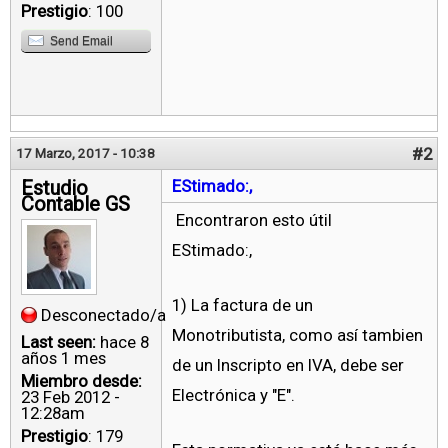
Prestigio
: 100
Send Email
#2
17 Marzo, 2017 - 10:38
Estudio
EStimado:,
Contable GS
Encontraron esto útil
EStimado:,
1) La factura de un
Desconectado/a
Monotributista, como así tambien
Last seen:
hace 8
años 1 mes
de un Inscripto en IVA, debe ser
Miembro desde:
Electrónica y "E".
23 Feb 2012 -
12:28am
Prestigio
: 179