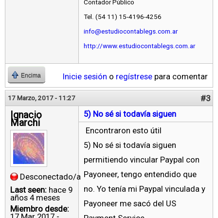
Contador Público
Tel. (54 11) 15-4196-4256
info@estudiocontablegs.com.ar
http://www.estudiocontablegs.com.ar
Inicie sesión
o
regístrese
para comentar
Encima
#3
17 Marzo, 2017 - 11:27
Ignacio
5) No sé si todavía siguen
Marchi
Encontraron esto útil
5) No sé si todavía siguen
permitiendo vincular Paypal con
Payoneer, tengo entendido que
Desconectado/a
no. Yo tenía mi Paypal vinculada y
Last seen:
hace 9
años 4 meses
Payoneer me sacó del US
Miembro desde:
17 Mar 2017 -
Payment Service.