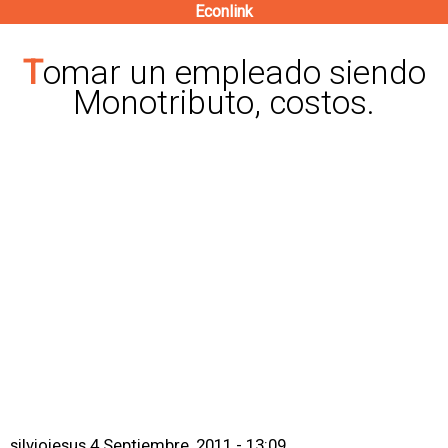
Econlink
Pasar
al
Tomar un empleado siendo
contenido
Monotributo, costos.
principal
silviojesus
4 Septiembre, 2011 - 13:09