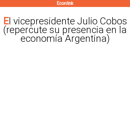
Econlink
Pasar
al
El vicepresidente Julio Cobos
contenido
(repercute su presencia en la
principal
economía Argentina)