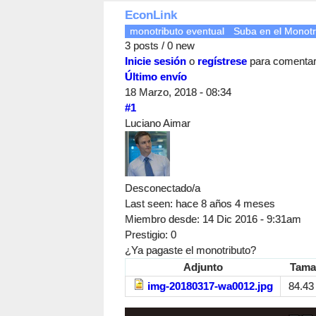
EconLink
monotributo eventual
Suba en el Monotr
3 posts / 0 new
Inicie sesión
o
regístrese
para comenta
Último envío
18 Marzo, 2018 - 08:34
#1
Luciano Aimar
Desconectado/a
Last seen:
hace 8 años 4 meses
Miembro desde:
14 Dic 2016 - 9:31am
Prestigio
: 0
¿Ya pagaste el monotributo?
Adjunto
Tama
img-20180317-wa0012.jpg
84.43