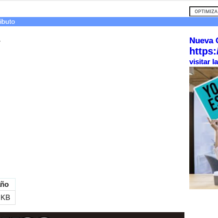
ibuto
Nueva 
r
https:
visitar 
ño
 KB