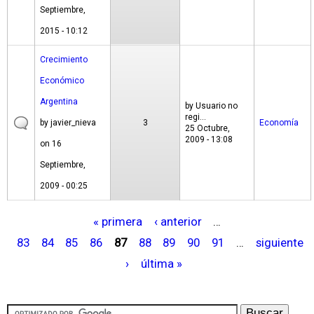
Septiembre,
2015 - 10:12
Crecimiento
Económico
Argentina
by
Usuario no
regi...
by
javier_nieva
3
Economía
25 Octubre,
2009 - 13:08
on 16
Septiembre,
2009 - 00:25
« primera
‹ anterior
…
P
83
84
85
86
87
88
89
90
91
…
siguiente
á
›
última »
g
i