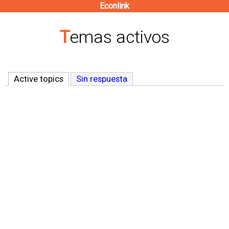
Econlink
Pasar
al
Temas activos
contenido
principal
Active topics
(solapa activa)
Sin respuesta