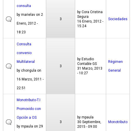
consulta
by
Cora Cristina
by
marielav
on 2
Segura
3
Sociedades
16 Enero, 2012 -
Enero, 2012 -
15:24
18:23
Consulta
convenio
by
Estudio
Multilateral
Régimen
Contable GS
3
31 Marzo, 2013
by
chongula
on
General
- 10:27
16 Marzo, 2011 -
22:51
Monotributo-T.I
Promovido con
by
mpaula
Opción a OS
3
30 Septiembre,
Monotributo
by
mpaula
on 29
2015 - 09:00