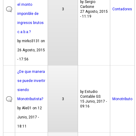
by
Sergio
el monto
Carbone
3
Contadores
27 Agosto, 2015
imponible de
- 11:19
ingresos brutos
c.a.b.a.?
by
mirko3131
on
26 Agosto, 2015
- 17:56
¿De que manera
se puede invertir
siendo
by
Estudio
Contable GS
Monotributista?
3
Monotributo
15 Junio, 2017 -
09:16
by
Ale01
on 12
Junio, 2017 -
18:11