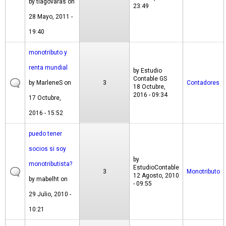
by
tiagovaras
on
23:49
28 Mayo, 2011 -
19:40
monotributo y
renta mundial
by
Estudio
Contable GS
by
MarleneS
on
3
Contadores
18 Octubre,
2016 - 09:34
17 Octubre,
2016 - 15:52
puedo tener
socios si soy
by
monotributista?
EstudioContable
3
Monotributo
12 Agosto, 2010
by
mabelht
on
- 09:55
29 Julio, 2010 -
10:21