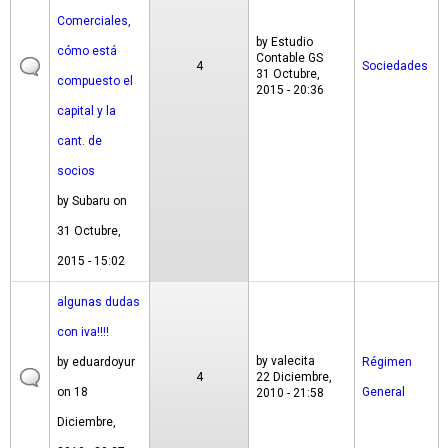
Comerciales,
by
Estudio
cómo está
Contable GS
4
Sociedades
31 Octubre,
compuesto el
2015 - 20:36
capital y la
cant. de
socios
by
Subaru
on
31 Octubre,
2015 - 15:02
algunas dudas
con iva!!!!
by
valecita
by
eduardoyur
Régimen
4
22 Diciembre,
on 18
General
2010 - 21:58
Diciembre,