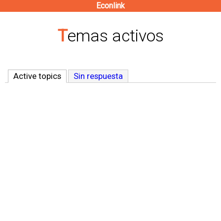
Econlink
Pasar
al
Temas activos
contenido
principal
Active topics
(solapa activa)
Sin respuesta