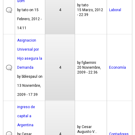
uom
by
tato
by
tato
on 15
4
15 Marzo, 2012
Laboral
- 22:39
Febrero, 2012 -
14:11
Asignacion
Universal por
Hijo asegura la
by
fgbernini
Demanda
4
20 Noviembre,
Economía
2009 - 22:36
by
bblespaul
on
13 Noviembre,
2009 - 17:39
ingreso de
capital a
Argentina
by
Cesar
Augusto V...
by
Cesar
4
Contadores