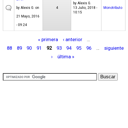
by
Alexis G.
by
Alexis G.
on
4
13 Julio, 2018 -
Monotributo
10:15
21 Mayo, 2016
- 09:24
« primera
‹ anterior
…
P
88
89
90
91
92
93
94
95
96
…
siguiente
á
›
última »
g
i
n
a
s