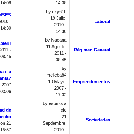
14:08
14:08
by
riky610
ANSES
19 Julio,
2010 -
Laboral
2010 -
14:30
14:30
by
Napana
le!!!
11 Agosto,
2011 -
Régimen General
2011 -
08:45
08:45
by
na o a
melicba84
ania?
10 Mayo,
Emprendimientos
 2007
2007 -
 03:06
17:02
by
espinoza
dad de
die
hecho
21
Sociedades
on 21
Septiembre,
 15:57
2010 -