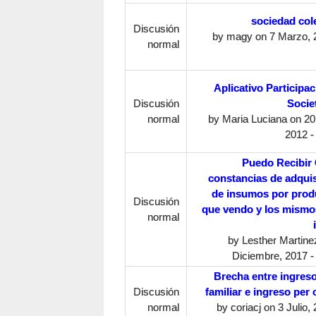
sociedad col
Discusión
by
magy
on 7 Marzo, 
normal
Aplicativo Participa
Discusión
Socie
normal
by
Maria Luciana
on 20 
2012 -
Puedo Recibir 
constancias de adquis
de insumos por prod
Discusión
que vendo y los mismo
normal
by
Lesther Martine
Diciembre, 2017 -
Brecha entre ingreso
Discusión
familiar e ingreso per 
normal
by
coriacj
on 3 Julio, 