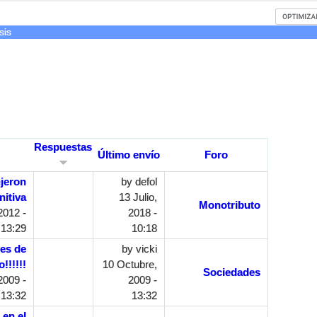
sis
Respuestas
Último envío
Foro
jeron
by
defol
nitiva
13 Julio,
Monotributo
2012 -
2018 -
13:29
10:18
es de
by
vicki
!!!!!!
10 Octubre,
Sociedades
2009 -
2009 -
13:32
13:32
 en el