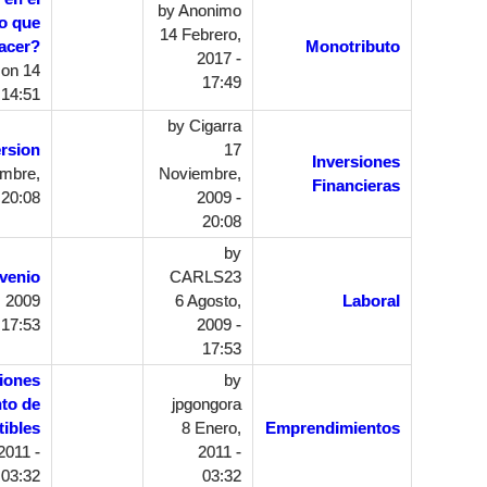
by
Anonimo
go que
14 Febrero,
acer?
Monotributo
2017 -
on 14
17:49
 14:51
by
Cigarra
rsion
17
Inversiones
mbre,
Noviembre,
Financieras
 20:08
2009 -
20:08
by
venio
CARLS23
, 2009
6 Agosto,
Laboral
 17:53
2009 -
17:53
ciones
by
to de
jpgongora
tibles
8 Enero,
Emprendimientos
2011 -
2011 -
03:32
03:32