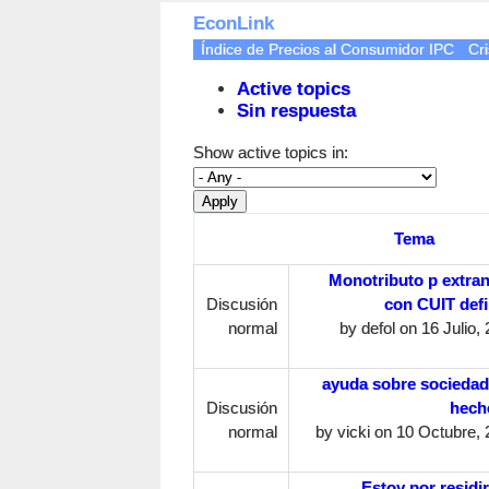
EconLink
Índice de Precios al Consumidor IPC
Cri
Active topics
Sin respuesta
Show active topics in:
Tema
Monotributo p extran
Discusión
con CUIT defi
normal
by
defol
on 16 Julio, 
ayuda sobre sociedad
Discusión
hecho
normal
by
vicki
on 10 Octubre, 
Estoy por residir