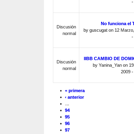
-
No funciona el 
Discusión
by
guscugat
on 12 Marzo,
normal
-
IIBB CAMBIO DE DOMI
Discusión
by
Yanina_Yan
on 19 
normal
2009 -
« primera
‹ anterior
…
94
95
96
97