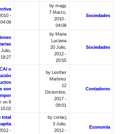
by
magy
ectiva
7 Marzo,
2010 -
Sociedades
2010 -
04:08
04:08
by
Maria
ciones
Luciana
tarias
20 Julio,
Sociedades
Julio,
2012 -
 18:27
20:55
CAI o
by
Lesther
ición
Martinez
uctos
12
s son
Contadores
Diciembre,
impor
2017 -
z
on 8
09:01
 15:02
 total
by
coriacj
capita
3 Julio,
Economía
2012 -
2012 -