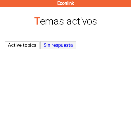
Econlink
Pasar
al
Temas activos
contenido
principal
Active topics
(solapa activa)
Sin respuesta