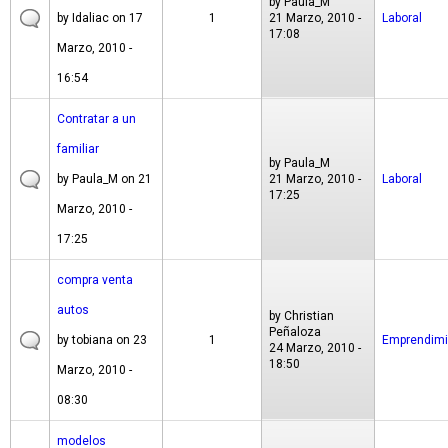
by
Paula_M
by
Idaliac
on 17
1
21 Marzo, 2010 -
Laboral
17:08
Marzo, 2010 -
16:54
Contratar a un
familiar
by
Paula_M
by
Paula_M
on 21
21 Marzo, 2010 -
Laboral
17:25
Marzo, 2010 -
17:25
compra venta
autos
by
Christian
Peñaloza
by
tobiana
on 23
1
Emprendimi
24 Marzo, 2010 -
18:50
Marzo, 2010 -
08:30
modelos