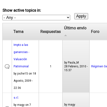
Show active topics in:
Último envío
Tema
Respuestas
Foro
Impto a las
ganancias -
Valuación
by
Paula_M
Patrimonial
1
28 Febrero, 2010 -
Régimen Ge
15:37
by
joche15
on 18
Agosto, 2009 -
22:36
s.r.l.
by
magy
by
magy
on 7