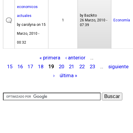
economicos
by
Bazkito
actuales
1
26 Marzo, 2010 -
Economía
by
carolyna
on 15
07:39
Marzo, 2010 -
00:32
« primera
‹ anterior
…
P
15
16
17
18
19
20
21
22
23
…
siguiente
á
›
última »
g
i
n
a
s