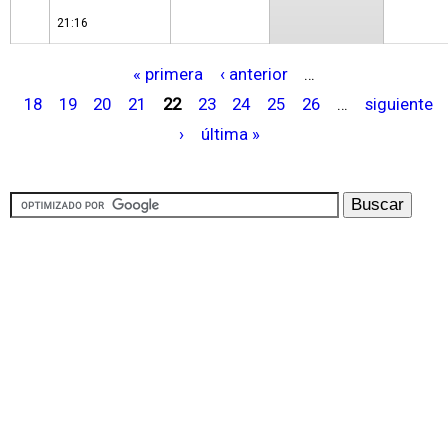
21:16
« primera
‹ anterior
…
P
18
19
20
21
22
23
24
25
26
…
siguiente
á
›
última »
g
i
n
a
s