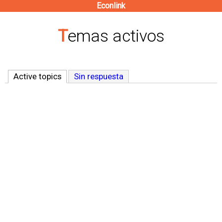
Econlink
Pasar
al
Temas activos
contenido
principal
Active topics
(solapa activa)
Sin respuesta