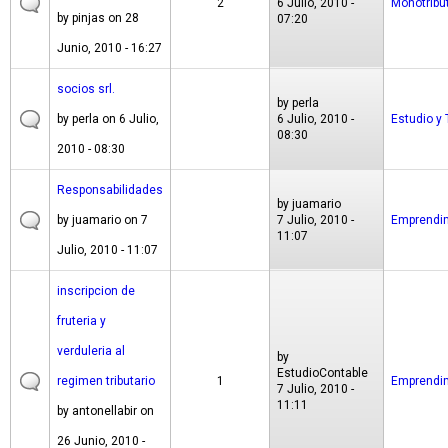
2
6 Julio, 2010 -
Monotribu
by
pinjas
on 28
07:20
Junio, 2010 - 16:27
socios srl.
by
perla
by
perla
on 6 Julio,
6 Julio, 2010 -
Estudio y 
08:30
2010 - 08:30
Responsabilidades
by
juamario
by
juamario
on 7
7 Julio, 2010 -
Emprendi
11:07
Julio, 2010 - 11:07
inscripcion de
fruteria y
verduleria al
by
EstudioContable
regimen tributario
1
Emprendi
7 Julio, 2010 -
11:11
by
antonellabir
on
26 Junio, 2010 -