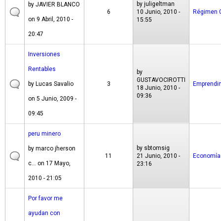
by
juligeltman
by
JAVIER BLANCO
6
10 Junio, 2010 -
Régimen 
on 9 Abril, 2010 -
15:55
20:47
Inversiones
Rentables
by
GUSTAVOCIROTTI
by
Lucas Savalio
3
Emprendi
18 Junio, 2010 -
09:36
on 5 Junio, 2009 -
09:45
peru minero
by
sbtomsig
by
marco jherson
11
21 Junio, 2010 -
Economía
c...
on 17 Mayo,
23:16
2010 - 21:05
Por favor me
ayudan con