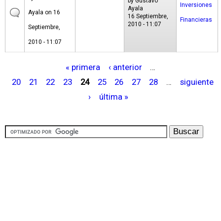
by
Gustavo
Inversiones
Ayala
Ayala
on 16
16 Septiembre,
Financieras
2010 - 11:07
Septiembre,
2010 - 11:07
« primera
‹ anterior
…
P
20
21
22
23
24
25
26
27
28
…
siguiente
á
›
última »
g
i
n
a
s