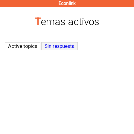
Econlink
Pasar
al
Temas activos
contenido
principal
Active topics
(solapa activa)
Sin respuesta