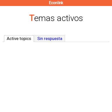
Econlink
Pasar
al
Temas activos
contenido
principal
Active topics
(solapa activa)
Sin respuesta