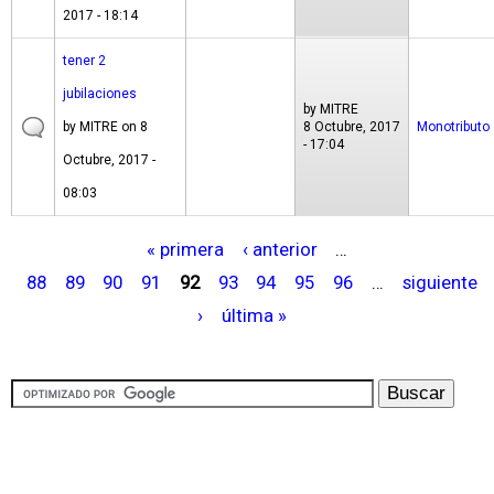
2017 - 18:14
tener 2
jubilaciones
by
MITRE
by
MITRE
on 8
8 Octubre, 2017
Monotributo
- 17:04
Octubre, 2017 -
08:03
« primera
‹ anterior
…
P
88
89
90
91
92
93
94
95
96
…
siguiente
á
›
última »
g
i
n
a
s