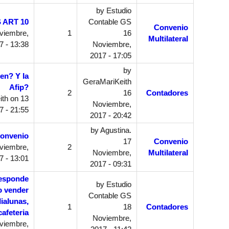
by
Estudio
 ART 10
Contable GS
Convenio
viembre,
1
16
Multilateral
7 - 13:38
Noviembre,
2017 - 17:05
by
en? Y la
GeraMariKeith
Afip?
2
16
Contadores
ith
on 13
Noviembre,
 - 21:55
2017 - 20:42
by
Agustina.
onvenio
17
Convenio
viembre,
2
Noviembre,
Multilateral
7 - 13:01
2017 - 09:31
responde
by
Estudio
ro vender
Contable GS
ialunas,
1
18
Contadores
afeteria
Noviembre,
viembre,