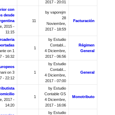
2017 - 20:01
erior con
by
vaporejm
os desde
28
rgentina
11
Facturación
Noviembre,
e, 2015 -
2017 - 18:59
11:15
rcaderia
by
Estudio
portadas
Contabl...
Régimen
1
ante
on 1
4 Diciembre,
General
7 - 16:32
2017 - 06:56
by
Estudio
uropeos
Contabl...
nani
on 3
1
General
4 Diciembre,
7 - 22:12
2017 - 07:00
ibutista
by
Estudio
omicilio
Contable GS
1
Monotributo
e, 2017 -
4 Diciembre,
14:20
2017 - 16:06
by
Estudio