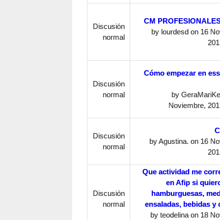
CM PROFESIONALES
Discusión
by
lourdesd
on 16 No
normal
201
Cómo empezar en ess
Discusión
normal
by
GeraMariKe
Noviembre, 2017
C
Discusión
by
Agustina.
on 16 No
normal
201
Que actividad me cor
en Afip si quie
Discusión
hamburguesas, med
normal
ensaladas, bebidas y c
by
teodelina
on 18 No