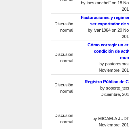
by
ineskancheff
on 18 No
201
Facturaciones y regime
Discusión
ser exportador de s
normal
by
ivan1984
on 20 No
201
Cómo corregir un err
condición de acti
Discusión
mon
normal
by
pastoresma
Noviembre, 2017
Registro Pùblico de 
Discusión
by
soporte_tec
normal
Diciembre, 201
Discusión
by
MICAELA JUDI
normal
Noviembre, 2017