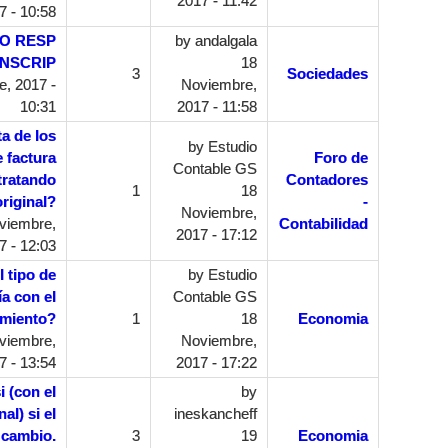
2017 - 11:42
7 - 10:58
O RESP
by
andalgala
INSCRIP
18
3
Sociedades
, 2017 -
Noviembre,
10:31
2017 - 11:58
a de los
by
Estudio
 factura
Foro de
Contable GS
tratando
Contadores
1
18
original?
-
Noviembre,
viembre,
Contabilidad
2017 - 17:12
7 - 12:03
 tipo de
by
Estudio
a con el
Contable GS
imiento?
1
18
Economia
viembre,
Noviembre,
7 - 13:54
2017 - 17:22
i (con el
by
al) si el
ineskancheff
 cambio.
3
19
Economia