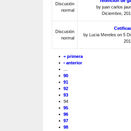
retencion de g
Discusión
by
juan carlos jau
normal
Diciembre, 201
Cetific
Discusión
by
Lucia Mereles
on 5 Di
normal
201
« primera
‹ anterior
…
90
91
92
93
94
95
96
97
98