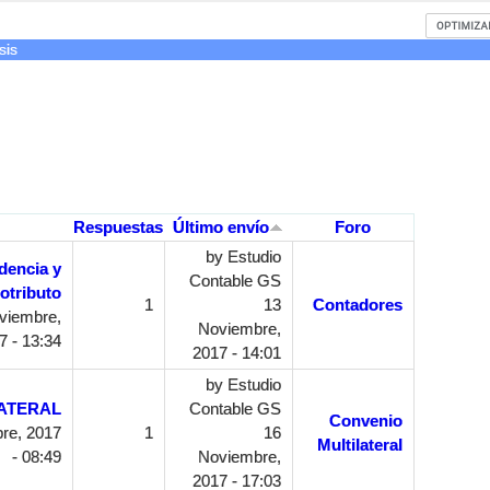
sis
Respuestas
Último envío
Foro
by
Estudio
dencia y
Contable GS
otributo
1
13
Contadores
viembre,
Noviembre,
7 - 13:34
2017 - 14:01
by
Estudio
ATERAL
Contable GS
Convenio
re, 2017
1
16
Multilateral
- 08:49
Noviembre,
2017 - 17:03