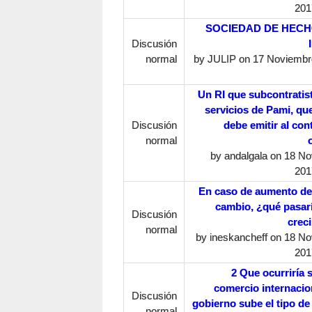
201
SOCIEDAD DE HECH
Discusión
normal
by
JULIP
on 17 Noviembre
Un RI que subcontratist
servicios de Pami, que
Discusión
debe emitir al con
normal
by
andalgala
on 18 No
201
En caso de aumento del
cambio, ¿qué pasarí
Discusión
crec
normal
by
ineskancheff
on 18 No
201
2 Que ocurriría s
comercio internacion
Discusión
gobierno sube el tipo de
normal