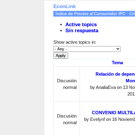
EconLink
Índice de Precios al Consumidor IPC
Cri
Active topics
Sin respuesta
Show active topics in:
Tema
Relación de depen
Discusión
Mon
normal
by
AnaliaEva
on 13 No
201
CONVENIO MULTIL
Discusión
by
Evelynf
on 16 Noviemb
normal