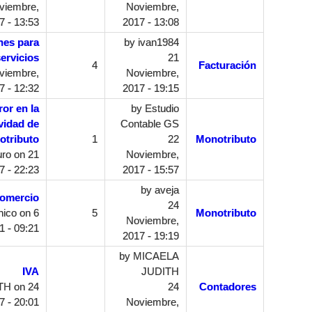
viembre,
Noviembre,
7 - 13:53
2017 - 13:08
nes para
by
ivan1984
ervicios
21
4
Facturación
viembre,
Noviembre,
7 - 12:32
2017 - 19:15
or en la
by
Estudio
vidad de
Contable GS
otributo
1
22
Monotributo
uro
on 21
Noviembre,
 - 22:23
2017 - 15:57
by
aveja
Comercio
24
nico
on 6
5
Monotributo
Noviembre,
1 - 09:21
2017 - 19:19
by
MICAELA
IVA
JUDITH
TH
on 24
24
Contadores
 - 20:01
Noviembre,