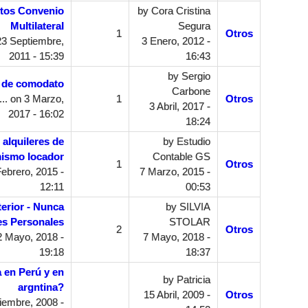
utos Convenio
by
Cora Cristina
Multilateral
Segura
1
Otros
3 Septiembre,
3 Enero, 2012 -
2011 - 15:39
16:43
by
Sergio
o de comodato
Carbone
..
on 3 Marzo,
1
Otros
3 Abril, 2017 -
2017 - 16:02
18:24
 alquileres de
by
Estudio
ismo locador
Contable GS
1
Otros
ebrero, 2015 -
7 Marzo, 2015 -
12:11
00:53
terior - Nunca
by
SILVIA
es Personales
STOLAR
2
Otros
 Mayo, 2018 -
7 Mayo, 2018 -
19:18
18:37
 en Perú y en
by
Patricia
argntina?
15 Abril, 2009 -
Otros
embre, 2008 -