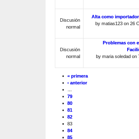
Alta como importador
Discusión
by
matias123
on 26 O
normal
Problemas con e
Discusión
Facil
normal
by
maria soledad
on 7
« primera
‹ anterior
…
79
80
81
82
83
84
85