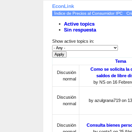
EconLink
Índice de Precios al Consumidor IPC
Cri
Active topics
Sin respuesta
Show active topics in:
Tema
Como se solicita la
Discusión
saldos de libre d
normal
by
NS
on 16 Febrero
Discusión
by
azulgrana719
on 13
normal
Discusión
Consulta bienes perso
normal
by
conta1
on 25 Abri