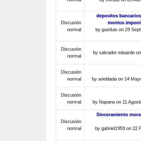
depositos bancarios 
Discusión
montos imponib
normal
by
gustluis
on 29 Sept
Discusión
by
salvador eduardo
on 
normal
Discusión
normal
by
arieldada
on 14 Mayo
Discusión
normal
by
Napana
on 11 Agosto
Sinceramiento morat
Discusión
normal
by
gabriel1959
on 22 F