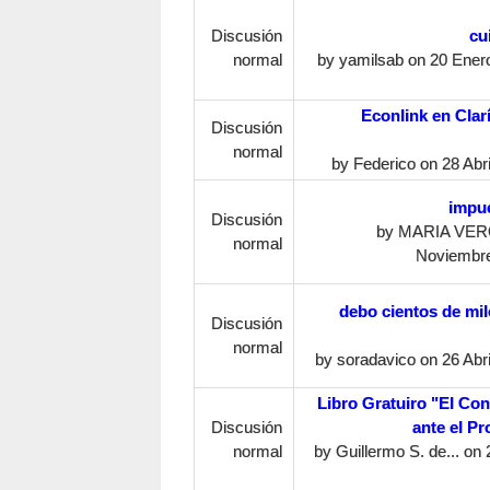
Discusión
cu
normal
by
yamilsab
on 20 Enero
Econlink en Clarí
Discusión
normal
by
Federico
on 28 Abri
impue
Discusión
by
MARIA VERO
normal
Noviembre
debo cientos de mil
Discusión
normal
by
soradavico
on 26 Abri
Libro Gratuiro "El Con
Discusión
ante el Pr
normal
by
Guillermo S. de...
on 