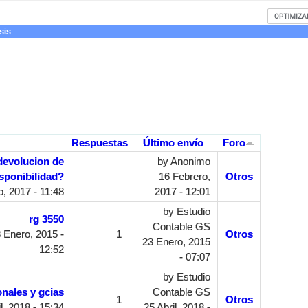
sis
Respuestas
Último envío
Foro
 devolucion de
by
Anonimo
isponibilidad?
16 Febrero,
Otros
, 2017 - 11:48
2017 - 12:01
by
Estudio
rg 3550
Contable GS
 Enero, 2015 -
1
Otros
23 Enero, 2015
12:52
- 07:07
by
Estudio
nales y gcias
Contable GS
1
Otros
l, 2018 - 15:34
25 Abril, 2018 -