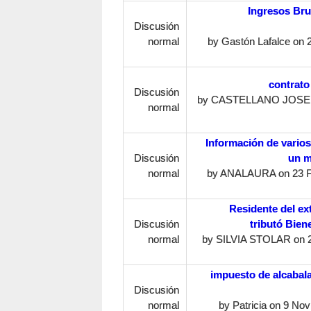
Ingresos Br
Discusión
normal
by
Gastón Lafalce
on 2
contrat
Discusión
by
CASTELLANO JOSE.
normal
Información de varios
Discusión
un m
normal
by
ANALAURA
on 23 F
Residente del ex
Discusión
tributó Bien
normal
by
SILVIA STOLAR
on 2
impuesto de alcabala
Discusión
normal
by
Patricia
on 9 Novi