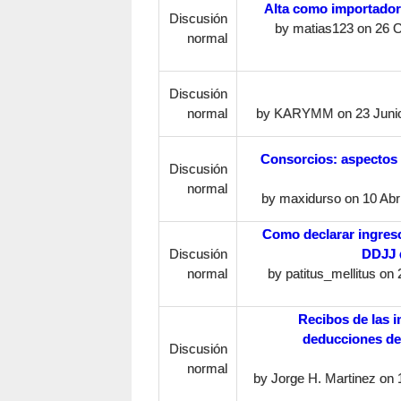
Alta como importador
Discusión
by
matias123
on 26 O
normal
Discusión
normal
by
KARYMM
on 23 Junio
Consorcios: aspectos 
Discusión
normal
by
maxidurso
on 10 Abri
Como declarar ingres
Discusión
DDJJ 
normal
by
patitus_mellitus
on 2
Recibos de las i
deducciones de 
Discusión
normal
by
Jorge H. Martinez
on 1