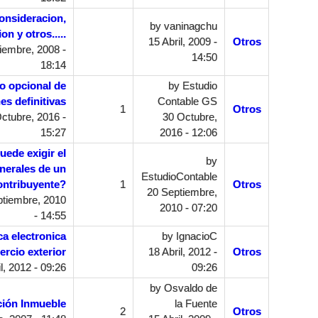
onsideracion,
by
vaninagchu
on y otros.....
15 Abril, 2009 -
Otros
iembre, 2008 -
14:50
18:14
o opcional de
by
Estudio
es definitivas
Contable GS
1
Otros
ctubre, 2016 -
30 Octubre,
15:27
2016 - 12:06
uede exigir el
by
nerales de un
EstudioContable
ontribuyente?
1
Otros
20 Septiembre,
tiembre, 2010
2010 - 07:20
- 14:55
ca electronica
by
IgnacioC
rcio exterior
18 Abril, 2012 -
Otros
l, 2012 - 09:26
09:26
by
Osvaldo de
ción Inmueble
la Fuente
2
Otros