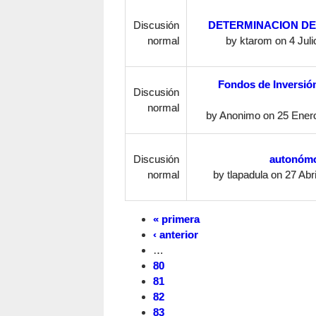
Discusión
DETERMINACION DE 
normal
by
ktarom
on 4 Juli
Fondos de Inversió
Discusión
normal
by
Anonimo
on 25 Enero
Discusión
autonómo
normal
by
tlapadula
on 27 Abri
« primera
‹ anterior
…
80
81
82
83