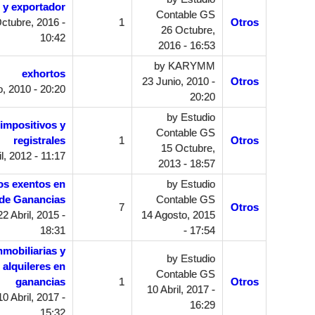
 y exportador
Contable GS
ctubre, 2016 -
1
Otros
26 Octubre,
10:42
2016 - 16:53
by
KARYMM
exhortos
23 Junio, 2010 -
Otros
, 2010 - 20:20
20:20
by
Estudio
impositivos y
Contable GS
registrales
1
Otros
15 Octubre,
l, 2012 - 11:17
2013 - 18:57
os exentos en
by
Estudio
de Ganancias
Contable GS
7
Otros
2 Abril, 2015 -
14 Agosto, 2015
18:31
- 17:54
nmobiliarias y
by
Estudio
alquileres en
Contable GS
ganancias
1
Otros
10 Abril, 2017 -
0 Abril, 2017 -
16:29
15:32