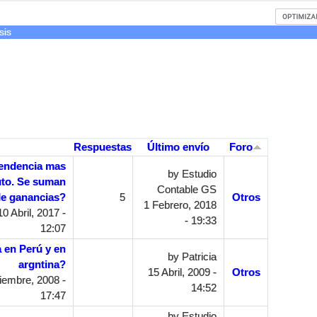
sis
Respuestas
Último envío
Foro
pendencia mas
by
Estudio
uto. Se suman
Contable GS
 de ganancias?
5
Otros
1 Febrero, 2018
0 Abril, 2017 -
- 19:33
12:07
 en Perú y en
by
Patricia
argntina?
15 Abril, 2009 -
Otros
embre, 2008 -
14:52
17:47
by
Estudio