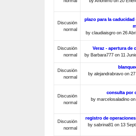
normal
by
Anonimo
on 20 Enero
plazo para la caducidad
Discusión
m
normal
by
claudiaisgro
on 26 Abri
Discusión
Veraz - apertura de 
normal
by
Barbara777
on 11 Junio
blanqueo
Discusión
by
alejandrabravo
on 27
normal
consulta por 
Discusión
by
marcelosaladino
on 
normal
registro de operaciones
Discusión
by
sabrina81
on 13 Sept
normal