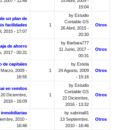
, 2007 - 11:48
15 Abril, 2009 -
15:04
by
Estudio
 de un plan de
Contable GS
is facilidades
1
Otros
26 Abril, 2015 -
l, 2015 - 17:07
20:30
by
Barbara777
caja de ahorro
11 Junio, 2017 -
Otros
, 2017 - 00:31
00:31
 de capitales
by
Estela
 Marzo, 2009 -
1
24 Agosto, 2009
Otros
16:55
- 15:16
by
Estudio
cai en remitos
Contable GS
20 Diciembre,
1
Otros
22 Diciembre,
2016 - 16:09
2016 - 13:32
 inmobiliarias
by
sabrina81
iembre, 2010 -
13 Septiembre,
Otros
16:46
2010 - 16:46