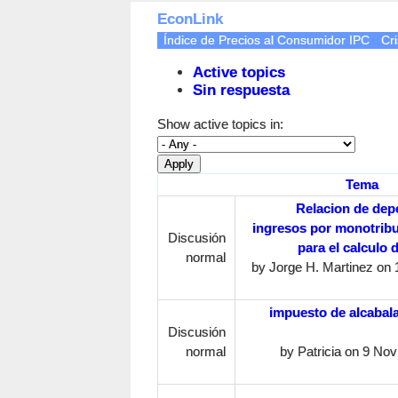
EconLink
Índice de Precios al Consumidor IPC
Cri
Active topics
Sin respuesta
Show active topics in:
Tema
Relacion de de
ingresos por monotrib
Discusión
para el calculo
normal
by
Jorge H. Martinez
on 1
impuesto de alcabala
Discusión
normal
by
Patricia
on 9 Novi