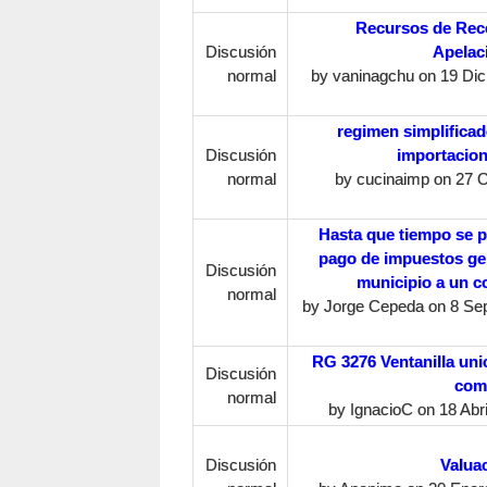
Recursos de Rec
Discusión
Apelaci
normal
by
vaninagchu
on 19 Dic
regimen simplificad
Discusión
importacion
normal
by
cucinaimp
on 27 O
Hasta que tiempo se p
pago de impuestos ge
Discusión
municipio a un c
normal
by
Jorge Cepeda
on 8 Sep
RG 3276 Ventanilla uni
Discusión
come
normal
by
IgnacioC
on 18 Abri
Discusión
Valua