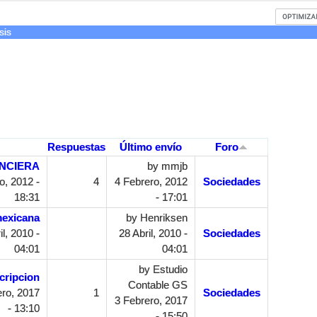
sis
Respuestas
Último envío
Foro
ANCIERA
by
mmjb
, 2012 -
4
4 Febrero, 2012
Sociedades
18:31
- 17:01
mexicana
by
Henriksen
l, 2010 -
28 Abril, 2010 -
Sociedades
04:01
04:01
by
Estudio
cripcion
Contable GS
ro, 2017
1
Sociedades
3 Febrero, 2017
- 13:10
- 15:50