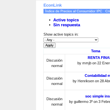
EconLink
Índice de Precios al Consumidor IPC
Cri
Active topics
Sin respuesta
Show active topics in:
Tema
RENTA FIN
Discusión
by
mmjb
on 22 Enero
normal
Contabilidad 
Discusión
by
Henriksen
on 28 Abri
normal
soc simple ins
Discusión
by
guillermo 3º
on 3 Febre
normal