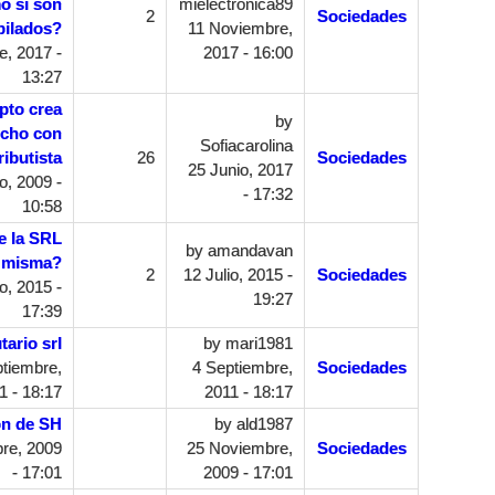
o si son
mielectronica89
2
Sociedades
bilados?
11 Noviembre,
, 2017 -
2017 - 16:00
13:27
pto crea
by
echo con
Sofiacarolina
ibutista
26
Sociedades
25 Junio, 2017
o, 2009 -
- 17:32
10:58
e la SRL
by
amandavan
a misma?
2
12 Julio, 2015 -
Sociedades
, 2015 -
19:27
17:39
tario srl
by
mari1981
tiembre,
4 Septiembre,
Sociedades
1 - 18:17
2011 - 18:17
on de SH
by
ald1987
re, 2009
25 Noviembre,
Sociedades
- 17:01
2009 - 17:01