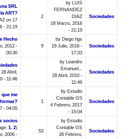
by
LUIS
 una SRL
FERNANDEZ
 la ART?
2
DIAZ
Sociedades
AZ
on 17
18 Marzo, 2016
6 - 21:19
- 21:19
e Hecho
by
Diego hgs
o, 2012 -
9
19 Julio, 2016 -
Sociedades
00:30
17:33
by
Leandro
iedades
Emanuel...
28 Abril,
Sociedades
28 Abril, 2010 -
0 - 11:46
11:46
by
Estudio
z que me
Contable GS
 formar?
1
Sociedades
4 Febrero, 2017
7 - 04:05
- 15:04
s socios
by
Estudio
age:
1
,
2
)
Contable GS
53
Sociedades
o, 2006 -
26 Febrero,