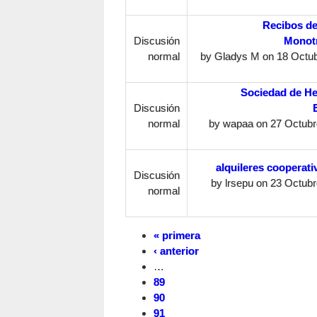
Recibos d
Discusión
Monotr
normal
by
Gladys M
on 18 Octub
Sociedad de H
Discusión
normal
by
wapaa
on 27 Octubre
alquileres cooperati
Discusión
by
lrsepu
on 23 Octubre
normal
« primera
‹ anterior
…
89
90
91