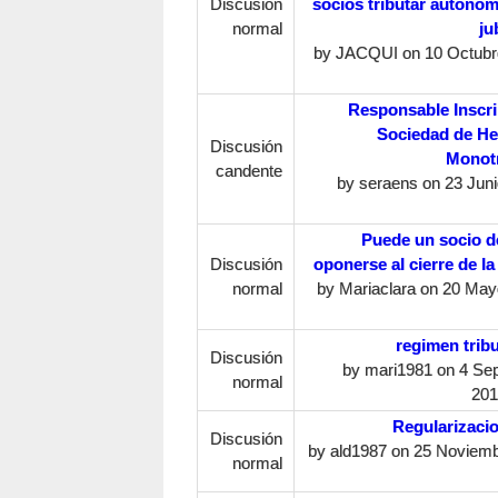
Discusión
socios tributar autónom
normal
ju
by
JACQUI
on 10 Octubre
Responsable Inscri
Sociedad de H
Discusión
Monotr
candente
by
seraens
on 23 Juni
Puede un socio d
Discusión
oponerse al cierre de l
normal
by
Mariaclara
on 20 Mayo
regimen tribu
Discusión
by
mari1981
on 4 Sep
normal
201
Regularizaci
Discusión
by
ald1987
on 25 Noviemb
normal