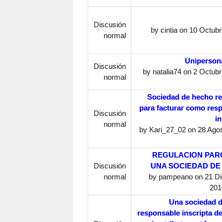
Discusión
by
cintia
on 10 Octubre
normal
Uniperson
Discusión
by
natalia74
on 2 Octubr
normal
Sociedad de hecho re
para facturar como res
Discusión
in
normal
by
Kari_27_02
on 28 Agos
REGULACION PARC
Discusión
UNA SOCIEDAD DE
normal
by
pampeano
on 21 Di
201
Una sociedad 
responsable inscripta d