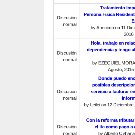
Tratamiento Impo
Persona Fisica Resident
Discusión
E
normal
by
Anonimo
on 11 Dic
2016 
Hola, trabajo en rela
dependencia y tengo a
Discusión
normal
by
EZEQUIEL MOR
Agosto, 2015 
Donde puedo enc
posibles descripcio
Discusión
servicio a facturar e
normal
inform
by
Leilei
on 12 Diciembre,
Con la reforma tributar
Discusión
el itc como pago a
normal
by
Alberto Oyhana