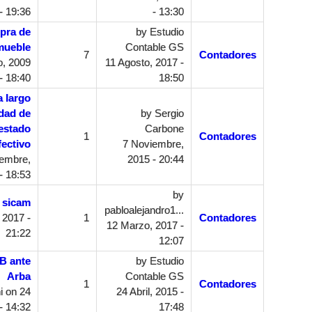
- 19:36
- 13:30
pra de
by
Estudio
mueble
Contable GS
7
Contadores
, 2009
11 Agosto, 2017 -
- 18:40
18:50
a largo
idad de
by
Sergio
 estado
Carbone
1
Contadores
fectivo
7 Noviembre,
embre,
2015 - 20:44
- 18:53
by
 sicam
pabloalejandro1...
 2017 -
1
Contadores
12 Marzo, 2017 -
21:22
12:07
BB ante
by
Estudio
Arba
Contable GS
1
Contadores
i
on 24
24 Abril, 2015 -
 - 14:32
17:48