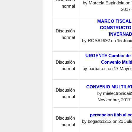
by
Marcela Espindola
on 7
normal
2017 
MARCO FISCAL
CONSTRUCTO
Discusión
INVERNA
normal
by
ROSA1992
on 15 Juni
URGENTE Cambio de 
Discusión
Convenio Multi
normal
by
barbara.s
on 17 Mayo,
CONVENIO MULTILA
Discusión
by
mielectronica8
normal
Noviembre, 2017 
percepcion iibb al 
Discusión
by
bogado1212
on 29 Juli
normal