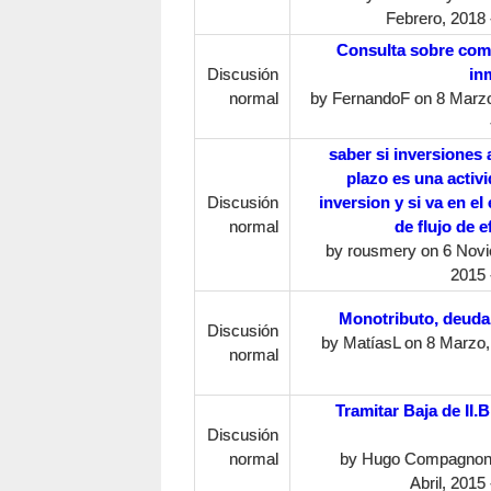
Febrero, 2018 
Consulta sobre com
Discusión
in
normal
by
FernandoF
on 8 Marzo
saber si inversiones 
plazo es una activ
Discusión
inversion y si va en el
normal
de flujo de e
by
rousmery
on 6 Novi
2015 
Monotributo, deuda
Discusión
by
MatíasL
on 8 Marzo,
normal
Tramitar Baja de II.
Discusión
normal
by
Hugo Compagnon
Abril, 2015