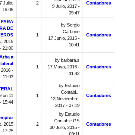
 Julio,
2
Contadores
9 Julio, 2017 -
- 19:05
09:47
 PARA
by
Sergio
RA DE
Carbone
DEROS
1
Contadores
17 Junio, 2015 -
o, 2015
10:41
- 21:00
Arba a
by
barbara.s
lateral
1
17 Mayo, 2016 -
Contadores
 2016 -
11:42
11:03
by
Estudio
TERAL
Contabl...
9
on 11
1
Contadores
13 Noviembre,
- 15:44
2017 - 07:19
by
Estudio
comprar
Contable GS
o, 2015
2
Contadores
30 Julio, 2015 -
- 17:25
09:11