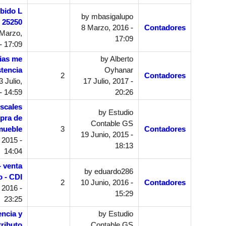
ebido L
by
mbasigalupo
25250
8 Marzo, 2016 -
Contadores
Marzo,
17:09
- 17:09
ias me
by
Alberto
stencia
Oyhanar
2
Contadores
 Julio,
17 Julio, 2017 -
- 14:59
20:26
iscales
by
Estudio
pra de
Contable GS
mueble
3
Contadores
19 Junio, 2015 -
 2015 -
18:13
14:04
- venta
by
eduardo286
 - CDI
2
10 Junio, 2016 -
Contadores
 2016 -
15:29
23:25
ncia y
by
Estudio
ributo
Contable GS