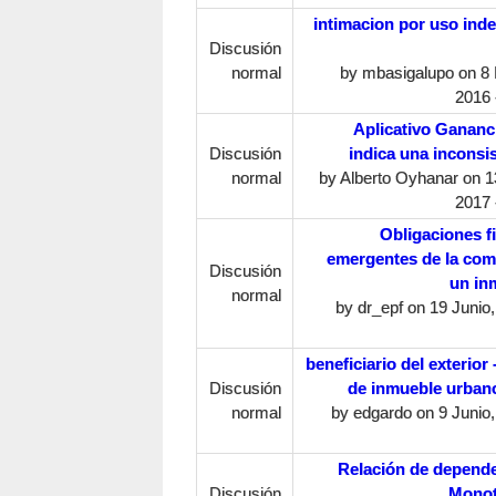
intimacion por uso ind
Discusión
normal
by
mbasigalupo
on 8 
2016 
Aplicativo Gananc
Discusión
indica una inconsi
normal
by
Alberto Oyhanar
on 13
2017 
Obligaciones f
emergentes de la com
Discusión
un in
normal
by
dr_epf
on 19 Junio,
beneficiario del exterior 
Discusión
de inmueble urbano
normal
by
edgardo
on 9 Junio,
Relación de depende
Discusión
Monot