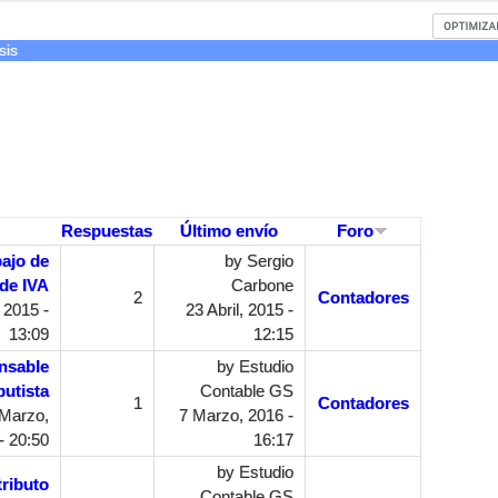
sis
Respuestas
Último envío
Foro
ajo de
by
Sergio
 de IVA
Carbone
2
Contadores
 2015 -
23 Abril, 2015 -
13:09
12:15
nsable
by
Estudio
butista
Contable GS
1
Contadores
Marzo,
7 Marzo, 2016 -
- 20:50
16:17
by
Estudio
ributo
Contable GS