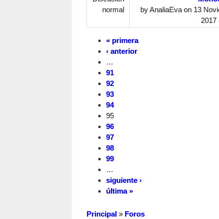
normal
by
AnaliaEva
on 13 Novi
2017 
« primera
‹ anterior
…
91
92
93
94
95
96
97
98
99
…
siguiente ›
última »
Principal
»
Foros