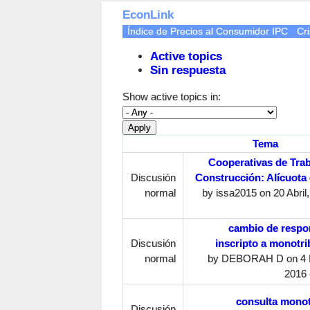
EconLink
Índice de Precios al Consumidor IPC
Cri
Active topics
Sin respuesta
Show active topics in:
Tema
Cooperativas de Trab
Discusión
Construcción: Alícuota
normal
by
issa2015
on 20 Abril,
cambio de respo
Discusión
inscripto a monotri
normal
by
DEBORAH D
on 4 
2016 
consulta monot
Discusión