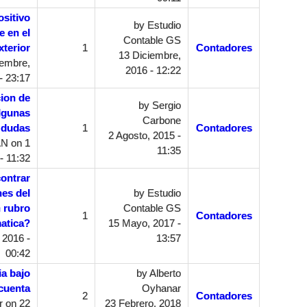
sitivo
by
Estudio
e en el
Contable GS
xterior
1
Contadores
13 Diciembre,
iembre,
2016 - 12:22
- 23:17
cion de
by
Sergio
lgunas
Carbone
dudas
1
Contadores
2 Agosto, 2015 -
AN
on 1
11:35
- 11:32
ontrar
nes del
by
Estudio
n rubro
Contable GS
1
Contadores
atica?
15 Mayo, 2017 -
 2016 -
13:57
00:42
ia bajo
by
Alberto
 cuenta
Oyhanar
2
Contadores
r
on 22
23 Febrero, 2018