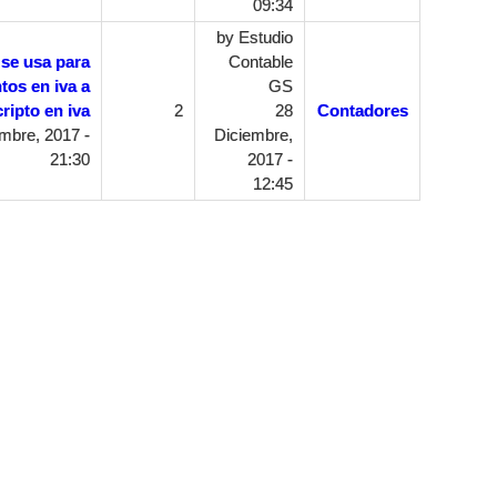
09:34
by
Estudio
 se usa para
Contable
tos en iva a
GS
ripto en iva
2
28
Contadores
mbre, 2017 -
Diciembre,
21:30
2017 -
12:45