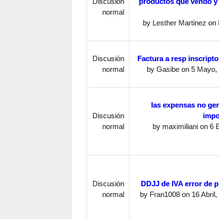
Discusión
productos que vendo y
normal
by
Lesther Martinez
on 
Discusión
Factura a resp inscript
normal
by
Gasibe
on 5 Mayo, 
las expensas no ge
Discusión
impo
normal
by
maximiliani
on 6 E
Discusión
DDJJ de IVA error de 
normal
by
Fran1008
on 16 Abril,