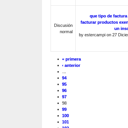
que tipo de factura
facturar productos exen
Discusión
un insc
normal
by
estercampi
on 27 Dicie
« primera
‹ anterior
…
94
95
96
97
98
99
100
101