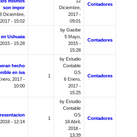
 los mismos
12
Contadores
son impor
Diciembre,
8 Diciembre,
2017 -
2017 - 15:02
09:01
by
Gasibe
o en Ushuaia
5 Mayo,
Contadores
2015 - 15:28
2015 -
15:28
by
Estudio
neran hecho
Contable
nible en iva
GS
1
Contadores
nero, 2017 -
6 Enero,
10:00
2017 -
15:25
by
Estudio
Contable
presentacion
GS
1
Contadores
 2018 - 12:14
18 Abril,
2018 -
13:39