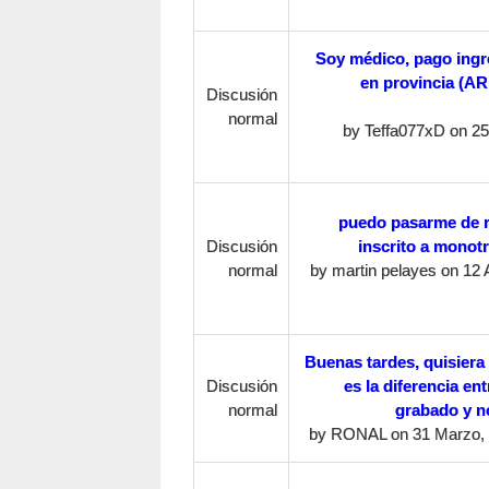
Soy médico, pago ingr
en provincia (AR
Discusión
normal
by
Teffa077xD
on 25 
puedo pasarme de 
Discusión
inscrito a monotr
normal
by
martin pelayes
on 12 
Buenas tardes, quisiera
Discusión
es la diferencia en
normal
grabado y n
by
RONAL
on 31 Marzo, 