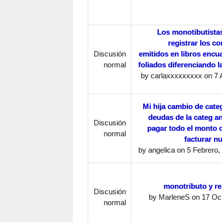
Los monotibutista
registrar los 
Discusión
emitidos en libros encu
normal
foliados diferenciando l
by
carlaxxxxxxxxx
on 7 
Mi hija cambio de categ
deudas de la categ an
Discusión
pagar todo el monto o 
normal
facturar n
by
angelica
on 5 Febrero, 
monotributo y re
Discusión
by
MarleneS
on 17 Oct
normal