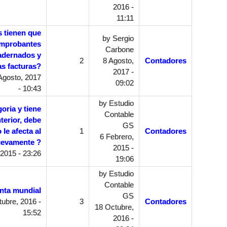
2016 -
11:11
s tienen que
by
Sergio
comprobantes
Carbone
adernados y
2
8 Agosto,
Contadores
as facturas?
2017 -
Agosto, 2017
09:02
- 10:43
by
Estudio
oria y tiene
Contable
terior, debe
GS
le afecta al
1
Contadores
6 Febrero,
uevamente ?
2015 -
2015 - 23:26
19:06
by
Estudio
Contable
nta mundial
GS
ubre, 2016 -
3
Contadores
18 Octubre,
15:52
2016 -