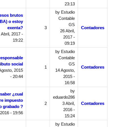
23:13
by
Estudio
esos brutos
Contable
BA) o estoy
GS
exenta?
3
Contadores
26 Abril,
Abril, 2017 -
2017 -
19:22
09:19
by
Estudio
responsable
Contable
ibuto social
GS
1
Contadores
Agosto, 2015
14 Agosto,
- 20:44
2015 -
16:58
by
 saber ¿cual
eduardo286
tre impuesto
2
3 Abril,
Contadores
o grabado ?
2016 -
2016 - 19:56
15:24
by
Estudio