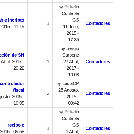
by
Estudio
Contable
ble incripto
GS
1
Contadores
 2015 - 11:19
11 Julio,
2015 -
17:35
by
Sergio
ipción de SH
Carbone
Abril, 2017 -
1
27 Abril,
Contadores
20:22
2017 -
10:03
 controlador
by
LuciaCP
fiscal
25 Agosto,
2
Contadores
osto, 2015 -
2015 -
10:05
09:42
by
Estudio
Contable
recibo c
GS
1
Contadores
 2016 - 09:58
1 Abril,