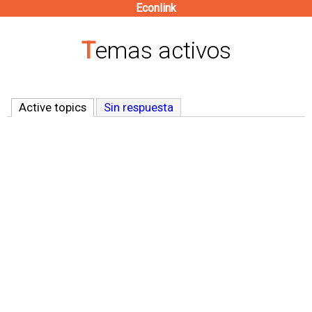
Econlink
Pasar
al
Temas activos
contenido
principal
Active topics
(solapa activa)
Sin respuesta