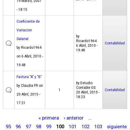
19 Marzo, 2007
- 18:15
Coeficiente de
Variacion
by
Salarial
Ricardo1964
Contabilidad
6 Abril, 2010 -
by
Ricardo1964
19:48
on 6 Abril, 2010 -
19:48
Factura "A" y "B"
by
Estudio
by
Claudia FR
on
Contable GS
1
Contabilidad
20 Abril, 2015 -
20 Abril, 2015 -
18:23
17:21
« primera
‹ anterior
…
P
95
96
97
98
99
100
101
102
103
siguiente