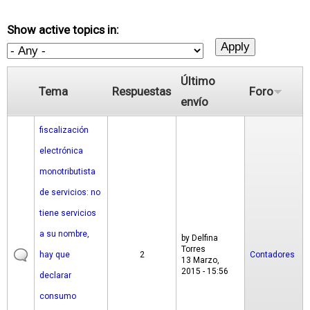
Show active topics in:
Último
Tema
Respuestas
Foro
envío
fiscalización
electrónica
monotributista
de servicios: no
tiene servicios
a su nombre,
by
Delfina
Torres
hay que
2
Contadores
13 Marzo,
2015 - 15:56
declarar
consumo