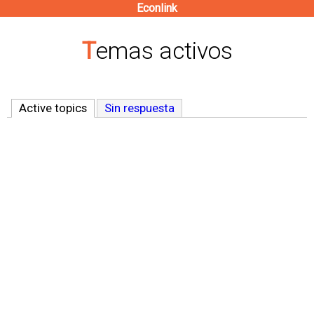
Econlink
Pasar
al
Temas activos
contenido
principal
Active topics
(solapa activa)
Sin respuesta