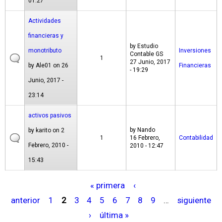
01:27
Actividades
financieras y
by
Estudio
monotributo
Inversiones
Contable GS
1
27 Junio, 2017
by
Ale01
on 26
Financieras
- 19:29
Junio, 2017 -
23:14
activos pasivos
by
Nando
by
karito
on 2
1
16 Febrero,
Contabilidad
Febrero, 2010 -
2010 - 12:47
15:43
« primera
‹
P
anterior
1
2
3
4
5
6
7
8
9
…
siguiente
á
›
última »