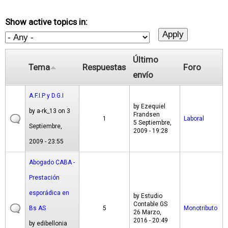
Show active topics in:
Último
Tema
Respuestas
Foro
envío
A.F.I.P y D.G.I
by
Ezequiel
by
a-rk_13
on 3
Frandsen
1
Laboral
5 Septiembre,
Septiembre,
2009 - 19:28
2009 - 23:55
Abogado CABA -
Prestación
esporádica en
by
Estudio
Contable GS
Bs AS
5
Monotributo
26 Marzo,
2016 - 20:49
by
edibellonia