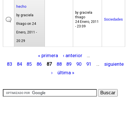
hecho
by
graciela
by
graciela
thiago
Sociedades
24 Enero, 2011
thiago
on 24
- 23:09
Enero, 2011 -
20:29
« primera
‹ anterior
…
P
83
84
85
86
87
88
89
90
91
…
siguiente
á
›
última »
g
i
n
a
s