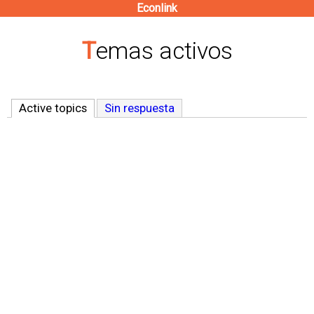
Econlink
Pasar
al
Temas activos
contenido
principal
Active topics
(solapa activa)
Sin respuesta