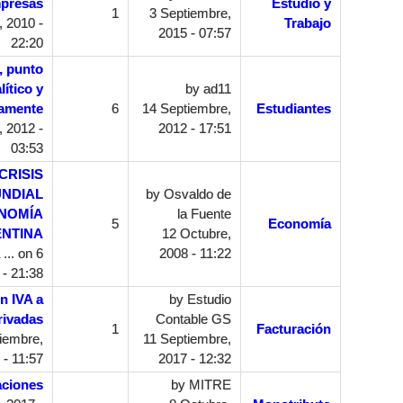
presas
Estudio y
1
3 Septiembre,
, 2010 -
Trabajo
2015 - 07:57
22:20
, punto
lítico y
by
ad11
camente
6
14 Septiembre,
Estudiantes
 2012 -
2012 - 17:51
03:53
CRISIS
UNDIAL
by
Osvaldo de
ONOMÍA
la Fuente
5
Economía
NTINA
12 Octubre,
...
on 6
2008 - 11:22
 - 21:38
n IVA a
by
Estudio
rivadas
Contable GS
1
Facturación
iembre,
11 Septiembre,
 - 11:57
2017 - 12:32
aciones
by
MITRE