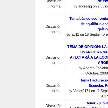
Discusión
de Em
normal
by
andreajg
on 7 Julio
Tema básico economía
de equilibrio ana
Discusión
gráfi
normal
by
ad11
on 13 Septiembre,
TEMA DE OPINIÓN: LA 
FINANCIERA M
Discusión
AFECTARÁ A LA EC
normal
ARGE
by
Andrea Fabiana 
Octubre, 2008
Tema Facturacio
Discusión
Escuelas P
normal
by
Victor0171
on 11 Sept
2017
tener 2 jubil
Discusión