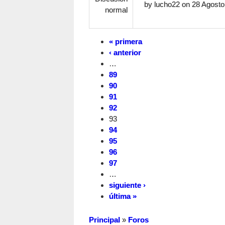
by
lucho22
on 28 Agosto,
normal
« primera
‹ anterior
…
89
90
91
92
93
94
95
96
97
…
siguiente ›
última »
Principal
»
Foros