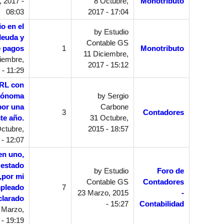
 2017 -
8 Octubre,
Monotributo
08:03
2017 - 17:04
o en el
by
Estudio
deuda y
Contable GS
e pagos
1
Monotributo
11 Diciembre,
iembre,
2017 - 15:12
 - 11:29
SRL con
utónoma
by
Sergio
por una
Carbone
3
Contadores
te año.
31 Octubre,
ctubre,
2015 - 18:57
 - 12:07
en uno,
 estado
by
Estudio
Foro de
 ,por mi
Contable GS
Contadores
mpleado
7
23 Marzo, 2015
-
clarado
- 15:27
Contabilidad
 Marzo,
 - 19:19