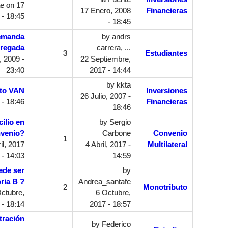
te
on 17
17 Enero, 2008
Financieras
 - 18:45
- 18:45
demanda
by
andrs
gregada
carrera, ...
3
Estudiantes
 2009 -
22 Septiembre,
23:40
2017 - 14:44
by
kkta
to VAN
Inversiones
26 Julio, 2007 -
 - 18:46
Financieras
18:46
ilio en
by
Sergio
nvenio?
Carbone
Convenio
1
il, 2017
4 Abril, 2017 -
Multilateral
- 14:03
14:59
ede ser
by
ria B ?
Andrea_santafe
2
Monotributo
ctubre,
6 Octubre,
 - 18:14
2017 - 18:57
tración
by
Federico