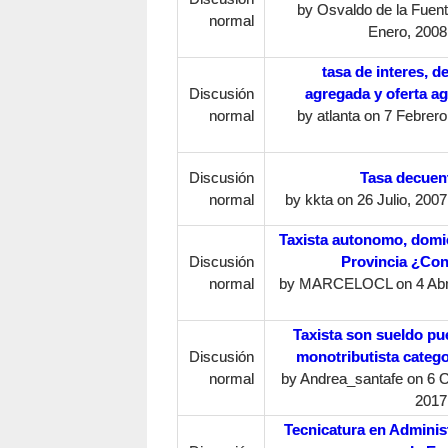
by
Osvaldo de la Fuen
normal
Enero, 2008
tasa de interes, 
Discusión
agregada y oferta a
normal
by
atlanta
on 7 Febrero,
Discusión
Tasa decuen
normal
by
kkta
on 26 Julio, 2007
Taxista autonomo, domic
Discusión
Provincia ¿Co
normal
by
MARCELOCL
on 4 Abr
Taxista son sueldo pu
Discusión
monotributista catego
normal
by
Andrea_santafe
on 6 O
2017
Tecnicatura en Adminis