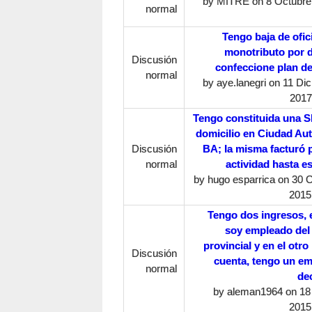
by
MITRE
on 8 Octubre,
normal
Tengo baja de ofici
monotributo por 
Discusión
confeccione plan d
normal
by
aye.lanegri
on 11 Dic
2017
Tengo constituida una 
domicilio en Ciudad A
Discusión
BA; la misma facturó 
normal
actividad hasta es
by
hugo esparrica
on 30 O
2015
Tengo dos ingresos, 
soy empleado del
provincial y en el otro
Discusión
cuenta, tengo un e
normal
de
by
aleman1964
on 18
2015