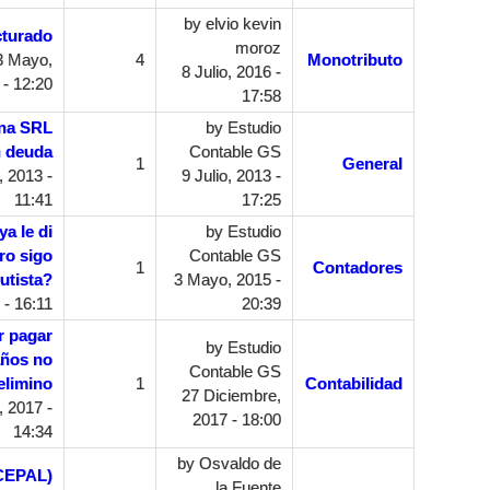
by
elvio kevin
cturado
moroz
3 Mayo,
4
Monotributo
8 Julio, 2016 -
 - 12:20
17:58
una SRL
by
Estudio
 deuda
Contable GS
1
General
, 2013 -
9 Julio, 2013 -
11:41
17:25
ya le di
by
Estudio
ero sigo
Contable GS
1
Contadores
utista?
3 Mayo, 2015 -
- 16:11
20:39
r pagar
by
Estudio
años no
Contable GS
elimino
1
Contabilidad
27 Diciembre,
 2017 -
2017 - 18:00
14:34
by
Osvaldo de
(CEPAL)
la Fuente