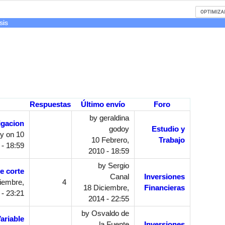
sis
Respuestas
Último envío
Foro
by
geraldina
igacion
godoy
Estudio y
oy
on 10
10 Febrero,
Trabajo
 - 18:59
2010 - 18:59
by
Sergio
e corte
Canal
Inversiones
iembre,
4
18 Diciembre,
Financieras
 - 23:21
2014 - 22:55
by
Osvaldo de
ariable
la Fuente
Inversiones