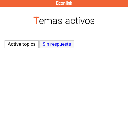
Econlink
Pasar
al
Temas activos
contenido
principal
Active topics
(solapa activa)
Sin respuesta