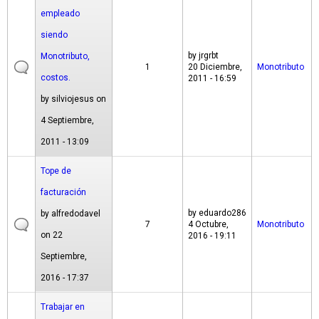
empleado
siendo
by
jrgrbt
Monotributo,
1
20 Diciembre,
Monotributo
costos.
2011 - 16:59
by
silviojesus
on
4 Septiembre,
2011 - 13:09
Tope de
facturación
by
eduardo286
by
alfredodavel
7
4 Octubre,
Monotributo
on 22
2016 - 19:11
Septiembre,
2016 - 17:37
Trabajar en