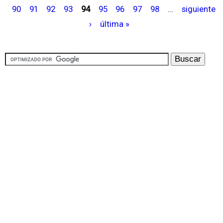
P
90
91
92
93
94
95
96
97
98
…
siguiente
á
›
última »
g
i
n
a
s