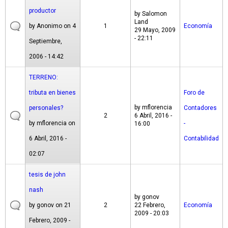
productor
by
Salomon
Land
by
Anonimo
on 4
1
Economía
29 Mayo, 2009
- 22:11
Septiembre,
2006 - 14:42
TERRENO:
tributa en bienes
Foro de
by
mflorencia
personales?
Contadores
2
6 Abril, 2016 -
by
mflorencia
on
-
16:00
6 Abril, 2016 -
Contabilidad
02:07
tesis de john
nash
by
gonov
by
gonov
on 21
2
22 Febrero,
Economía
2009 - 20:03
Febrero, 2009 -