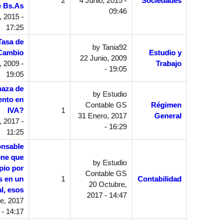
2
4 Junio, 2015 -
Sociedades
e Bs.As
09:46
, 2015 -
17:25
Tasa de
by
Tania92
Cambio
Estudio y
22 Junio, 2009
, 2009 -
Trabajo
- 19:05
19:05
naza de
by
Estudio
ento en
Contable GS
Régimen
IVA?
1
31 Enero, 2017
General
 2017 -
- 16:29
11:25
onsable
iene que
by
Estudio
pio por
Contable GS
s en un
1
Contabilidad
20 Octubre,
l, esos
2017 - 14:47
e, 2017
- 14:17