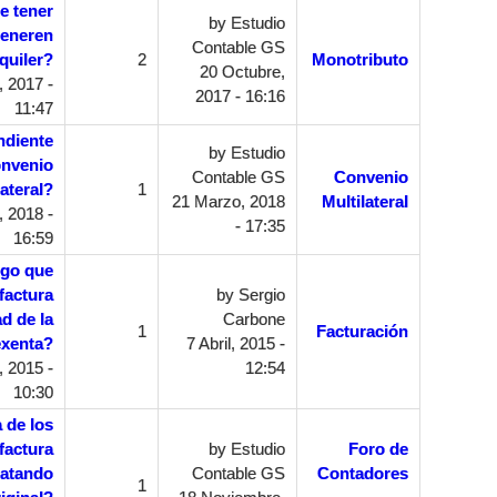
e tener
by
Estudio
generen
Contable GS
quiler?
2
Monotributo
20 Octubre,
 2017 -
2017 - 16:16
11:47
ndiente
by
Estudio
onvenio
Contable GS
Convenio
lateral?
1
21 Marzo, 2018
Multilateral
 2018 -
- 17:35
16:59
ogo que
factura
by
Sergio
ad de la
Carbone
1
Facturación
exenta?
7 Abril, 2015 -
, 2015 -
12:54
10:30
 de los
factura
by
Estudio
Foro de
ratando
Contable GS
Contadores
1