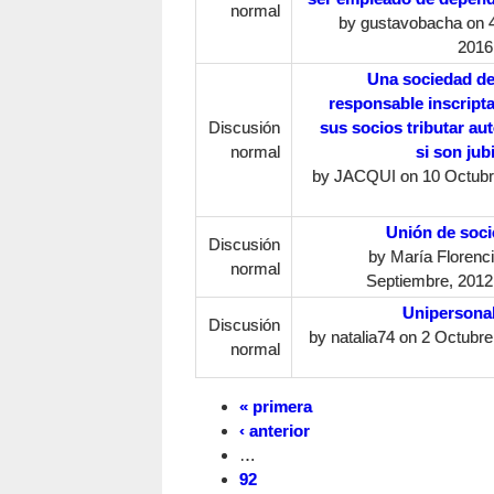
normal
by
gustavobacha
on 
2016
Una sociedad d
responsable inscript
Discusión
sus socios tributar a
normal
si son jub
by
JACQUI
on 10 Octubr
Unión de soc
Discusión
by
María Florenc
normal
Septiembre, 2012 
Unipersona
Discusión
by
natalia74
on 2 Octubre,
normal
« primera
‹ anterior
…
92