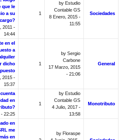
by
Estudio
 que le
Contable GS
io a su
1
Sociedades
8 Enero, 2015 -
cargo?
11:55
 2011 -
14:44
e en el
uesto a
by
Sergio
lquiler
Carbone
r dicho
1
General
17 Marzo, 2015
puesto
- 21:06
 2015 -
15:37
 cuenta
by
Estudio
idad en
Contable GS
1
Monotributo
ibuto?
4 Julio, 2017 -
 - 22:25
13:58
sado en
 SRL me
by
Floraspe
 más en