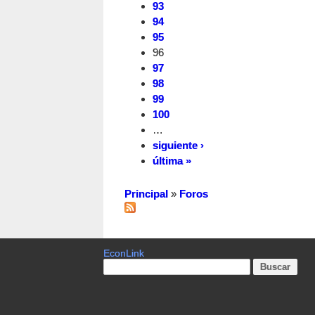
93
94
95
96
97
98
99
100
…
siguiente ›
última »
Principal
»
Foros
EconLink