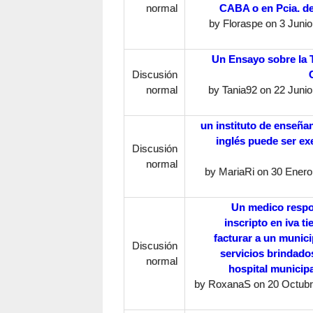
normal
CABA o en Pcia. d
by
Floraspe
on 3 Junio
Un Ensayo sobre la 
Discusión
normal
by
Tania92
on 22 Junio
un instituto de enseña
inglés puede ser ex
Discusión
normal
by
MariaRi
on 30 Enero,
Un medico resp
inscripto en iva t
facturar a un munici
Discusión
servicios brindado
normal
hospital municipa
by
RoxanaS
on 20 Octubr