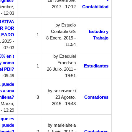
iginal?
18 Noviembre,
-
iembre,
2017 - 17:12
Contabilidad
 - 12:03
RATIVA
by
Estudio
AR POR
Contable GS
Estudio y
LEADO
1
8 Enero, 2015 -
Trabajo
 2015 -
11:54
07:03
5% en t
by
Ezequiel
 y como
Frandsen
1
Estudiantes
el PBI?
26 Julio, 2011 -
 - 09:49
19:51
a puede
s a una
by
sczerwacki
hilena?
3
23 Agosto,
Contadores
 Marzo,
2015 - 19:43
 - 13:29
 que es
, puede
by
marielahela
dencia?
2
1 Junio, 2017 -
Contadores