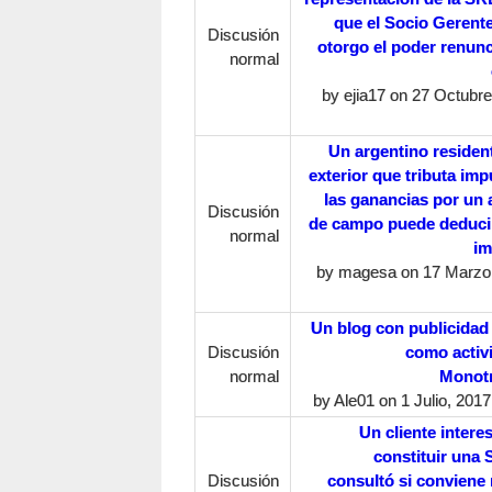
que el Socio Gerente
Discusión
otorgo el poder renunc
normal
by
ejia17
on 27 Octubre,
Un argentino resident
exterior que tributa imp
las ganancias por un a
Discusión
de campo puede deduci
normal
im
by
magesa
on 17 Marzo,
Un blog con publicidad
Discusión
como activ
normal
Monotr
by
Ale01
on 1 Julio, 2017
Un cliente intere
constituir una
Discusión
consultó si conviene