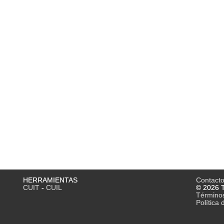
HERRAMIENTAS
Contact
CUIT
-
CUIL
© 2026 T
Término
Política 