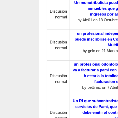
Un monotributista pued
inmuebles que 
Discusión
ingresos por al
normal
by
Ale01
on 18 Octubre,
un profesional indepe
puede inscribirse en C
Discusión
Multi
normal
by
gnlo
on 21 Marzo,
un profesional odontol
va a facturar a pami con 
Discusión
b estaria la totalid
normal
facturacion 
by
bettinac
on 7 Abril
Un RI que subcontratista
servicios de Pami, que 
Discusión
debe emitir al cont