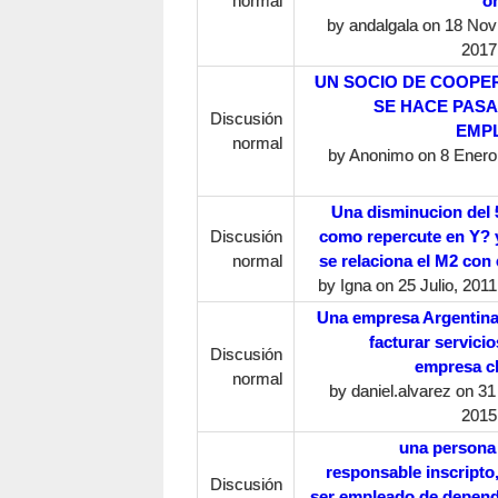
normal
or
by
andalgala
on 18 Nov
2017
UN SOCIO DE COOPE
SE HACE PAS
Discusión
EMP
normal
by
Anonimo
on 8 Enero,
Una disminucion del 
Discusión
como repercute en Y?
normal
se relaciona el M2 con 
by
Igna
on 25 Julio, 2011
Una empresa Argentin
facturar servicio
Discusión
empresa c
normal
by
daniel.alvarez
on 31
2015
una persona
responsable inscripto
Discusión
ser empleado de depen