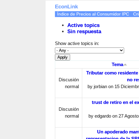
EconLink
Índice de Precios al Consumidor IPC
Cri
Active topics
Sin respuesta
Show active topics in:
Tema
Tributar como residente
Discusión
no re
normal
by
jorbian
on 15 Diciembr
trust de retiro en el ex
Discusión
normal
by
edgardo
on 27 Agosto,
Un apoderado mant
representacion de la SR