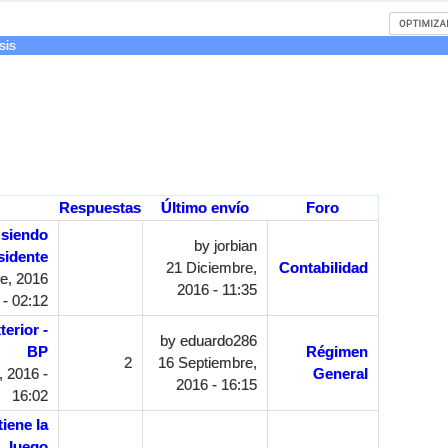
sis
Respuestas
Último envío
Foro
 siendo
by
jorbian
sidente
21 Diciembre,
Contabilidad
e, 2016
2016 - 11:35
- 02:12
terior -
by
eduardo286
BP
Régimen
2
16 Septiembre,
 2016 -
General
2016 - 16:15
16:02
iene la
L luego