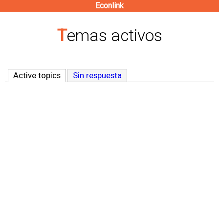
Econlink
Pasar
al
Temas activos
contenido
principal
Active topics
(solapa activa)
Sin respuesta