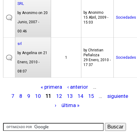
SRL
by
Anonimo
by
Anonimo
on 20
15 Abril, 2009 -
Sociedades
Junio, 2007 -
15:03
00:46
srl
by
Christian
by
Angelina
on 21
Peñaloza
1
Sociedades
29 Enero, 2010 -
Enero, 2010 -
17:37
08:07
« primera
‹ anterior
…
P
7
8
9
10
11
12
13
14
15
…
siguiente
á
›
última »
g
i
n