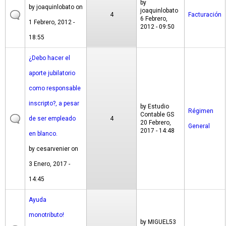
by
by
joaquinlobato
on
joaquinlobato
4
Facturación
6 Febrero,
1 Febrero, 2012 -
2012 - 09:50
18:55
¿Debo hacer el
aporte jubilatorio
como responsable
inscripto?, a pesar
by
Estudio
Régimen
Contable GS
de ser empleado
4
20 Febrero,
General
2017 - 14:48
en blanco.
by
cesarvenier
on
3 Enero, 2017 -
14:45
Ayuda
monotributo!
by
MIGUEL53