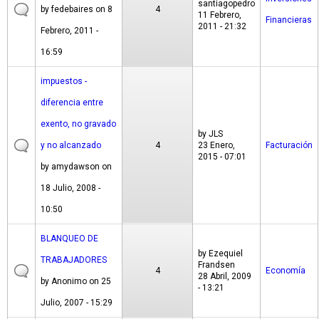
santiagopedro
by
fedebaires
on 8
4
11 Febrero,
Financieras
2011 - 21:32
Febrero, 2011 -
16:59
impuestos -
diferencia entre
exento, no gravado
by
JLS
y no alcanzado
4
23 Enero,
Facturación
2015 - 07:01
by
amydawson
on
18 Julio, 2008 -
10:50
BLANQUEO DE
by
Ezequiel
TRABAJADORES
Frandsen
4
Economía
28 Abril, 2009
by
Anonimo
on 25
- 13:21
Julio, 2007 - 15:29