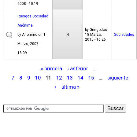
2008 - 10:19
Riesgos Sociedad
Anónima
by
Gringodoc
by
Anonimo
on 1
4
18 Marzo,
Sociedades
2010 - 16:26
Marzo, 2007 -
18:09
« primera
‹ anterior
…
P
7
8
9
10
11
12
13
14
15
…
siguiente
á
›
última »
g
i
n
a
s