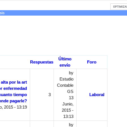
sis
Último
Respuestas
Foro
envío
by
Estudio
lta por la art
Contable
or enfermedad
GS
cuanto tiempo
3
Laboral
13
onde pagarle?
Junio,
o, 2015 - 13:19
2015 -
13:13
by