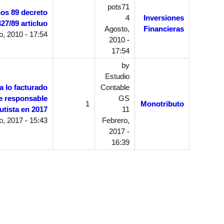
pots71
os 89 decreto
4
Inversiones
27/89 articluo
Agosto,
Financieras
, 2010 - 17:54
2010 -
17:54
by
Estudio
 lo facturado
Contable
e responsable
GS
1
Monotributo
utista en 2017
11
, 2017 - 15:43
Febrero,
2017 -
16:39