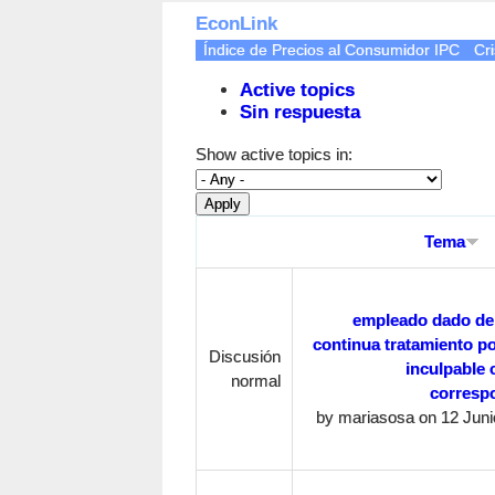
EconLink
Índice de Precios al Consumidor IPC
Cri
Active topics
Sin respuesta
Show active topics in:
Tema
empleado dado de a
continua tratamiento p
Discusión
inculpable 
normal
corresp
by
mariasosa
on 12 Juni