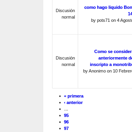
como hago liquido Bon
Discusión
14
normal
by
pots71
on 4 Agosto
Como se considera
Discusión
anteriormente d
normal
inscripto a monotrib
by
Anonimo
on 10 Febrero
« primera
‹ anterior
…
95
96
97