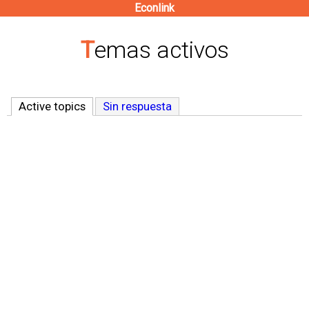
Econlink
Pasar
al
Temas activos
contenido
principal
Active topics
(solapa activa)
Sin respuesta