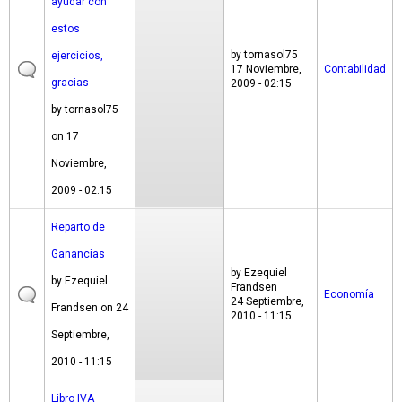
ayudar con
estos
by
tornasol75
ejercicios,
17 Noviembre,
Contabilidad
gracias
2009 - 02:15
by
tornasol75
on 17
Noviembre,
2009 - 02:15
Reparto de
Ganancias
by
Ezequiel
by
Ezequiel
Frandsen
Economía
24 Septiembre,
Frandsen
on 24
2010 - 11:15
Septiembre,
2010 - 11:15
Libro IVA