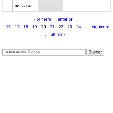
2010 - 21:44
« primera
‹ anterior
…
P
16
17
18
19
20
21
22
23
24
…
siguiente
á
›
última »
g
i
n
a
s