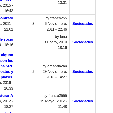
10:01
, 2015 -
16:43
contrato
by
franco255
, 2011 -
3
6 Noviembre,
Sociedades
21:01
2011 - 22:46
by
luna
de socio
13 Enero, 2010
Sociedades
 - 18:16
- 18:16
, alguno
son los
 una SRL
by
amandavan
costos y
2
29 Noviembre,
Sociedades
plazos.
2016 - 14:27
, 2016 -
16:33
turar A
by
franco2555
, 2012 -
3
15 Mayo, 2012 -
Sociedades
18:27
11:48