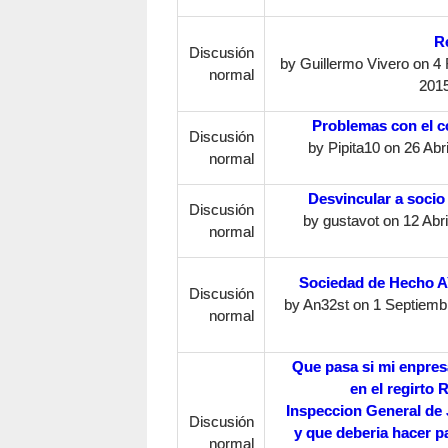
R
Discusión
by
Guillermo Vivero
on 4 
normal
2015
Problemas con el c
Discusión
by
Pipita10
on 26 Abri
normal
Desvincular a socio
Discusión
by
gustavot
on 12 Abri
normal
Sociedad de Hecho 
Discusión
by
An32st
on 1 Septiemb
normal
Que pasa si mi enpres
en el regirto R
Inspeccion General de 
Discusión
y que deberia hacer pa
normal