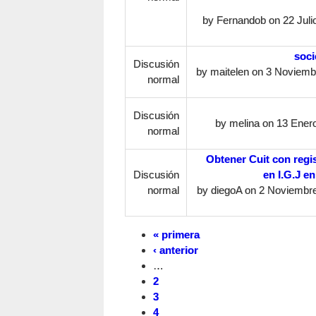
by
Fernandob
on 22 Julio
soci
Discusión
by
maitelen
on 3 Noviemb
normal
Discusión
by
melina
on 13 Enero
normal
Obtener Cuit con regi
Discusión
en I.G.J en
normal
by
diegoA
on 2 Noviembre
« primera
‹ anterior
…
2
3
4