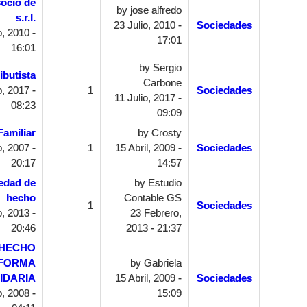
socio de
by
jose alfredo
s.r.l.
23 Julio, 2010 -
Sociedades
, 2010 -
17:01
16:01
by
Sergio
ibutista
Carbone
o, 2017 -
1
Sociedades
11 Julio, 2017 -
08:23
09:09
Familiar
by
Crosty
, 2007 -
1
15 Abril, 2009 -
Sociedades
20:17
14:57
iedad de
by
Estudio
hecho
Contable GS
1
Sociedades
, 2013 -
23 Febrero,
20:46
2013 - 21:37
 HECHO
 FORMA
by
Gabriela
IDARIA
15 Abril, 2009 -
Sociedades
, 2008 -
15:09