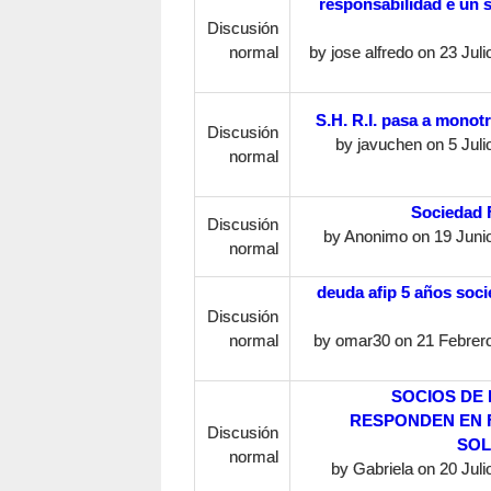
responsabilidad e un 
Discusión
normal
by
jose alfredo
on 23 Julio
S.H. R.I. pasa a monotr
Discusión
by
javuchen
on 5 Juli
normal
Sociedad 
Discusión
by
Anonimo
on 19 Junio
normal
deuda afip 5 años soc
Discusión
normal
by
omar30
on 21 Febrero
SOCIOS DE
RESPONDEN EN
Discusión
SOL
normal
by
Gabriela
on 20 Julio