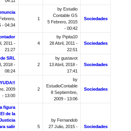
04:11
by
Estudio
enuncia
Contable GS
Febrero,
1
Sociedades
5 Febrero, 2015
 - 04:34
- 00:42
ontador
by
Pipita10
l, 2011 -
4
28 Abril, 2011 -
Sociedades
21:27
22:51
 de SRL
by
gustavot
l, 2018 -
2
13 Abril, 2018 -
Sociedades
08:24
17:41
by
AYUDA!!
EstudioContable
re, 2009
2
Sociedades
8 Septiembre,
- 13:00
2009 - 13:06
a figura
EI de la
Justicia
by
Fernandob
ra salir
5
27 Julio, 2015 -
Sociedades