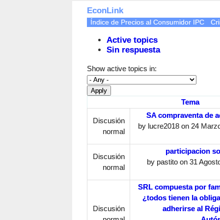
EconLink
Índice de Precios al Consumidor IPC
Cri
Active topics
Sin respuesta
Show active topics in:
Tema
SA compraventa de a
Discusión
by
lucre2018
on 24 Marzo
normal
participacion so
Discusión
by
pastito
on 31 Agosto
normal
SRL compuesta por fami
¿todos tienen la oblig
Discusión
adherirse al Ré
normal
Autó