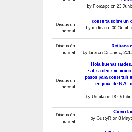
by
Floraspe
on 23 Junio
consulta sobre un 
Discusión
by
molina
on 30 Octubre
normal
Discusión
Retirada 
normal
by
luna
on 13 Enero, 2010
Hola buenas tardes
sabria decirme como 
pasos para constituir
Discusión
en pcia. de B.A., 
normal
by
Ursula
on 18 Octubre
Como fac
Discusión
by
GustyR
on 8 Mayo
normal