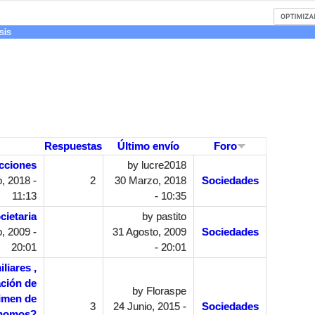
sis
Respuestas
Último envío
Foro
cciones
by
lucre2018
, 2018 -
2
30 Marzo, 2018
Sociedades
11:13
- 10:35
cietaria
by
pastito
, 2009 -
31 Agosto, 2009
Sociedades
20:01
- 20:01
liares ,
ación de
by
Floraspe
gimen de
3
24 Junio, 2015 -
Sociedades
nomos?